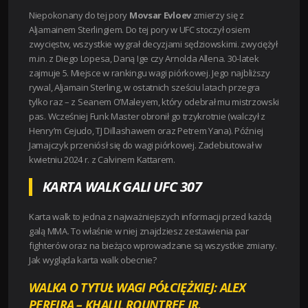
Niepokonany do tej pory
Movsar Evloev
zmierzy się z
Aljamainem Sterlingiem. Do tej pory w UFC stoczył osiem
zwycięstw, wszystkie wygrał decyzjami sędziowskimi. zwyciężył
m.in. z Diego Lopesa, Daną Ige czy Arnolda Allena. 30-latek
zajmuje 5. Miejsce w rankingu wagi piórkowej. Jego najbliższy
rywal, Aljamain Sterling, w ostatnich sześciu latach przegra
tylko raz – z Seanem O’Maleyem, który odebrał mu mistrzowski
pas. Wcześniej
Funk Master
obronił go trzykrotnie (walczył z
Henry’m Cejudo, TJ Dillashawem oraz Petrem Yana). Później
Jamajczyk przeniósł się do wagi piórkowej. Zadebiutował w
kwietniu 2024 r. z Calvinem Kattarem.
KARTA WALK GALI UFC 307
Karta walk to jedna z najważniejszych informacji przed każdą
galą MMA. To właśnie w niej znajdziesz zestawienia par
fighterów oraz na bieżąco wprowadzane są wszystkie zmiany.
Jak wygląda karta walk obecnie?
WALKA O TYTUŁ WAGI PÓŁCIĘŻKIEJ: ALEX
PEREIRA – KHALIL ROUNTREE JR.