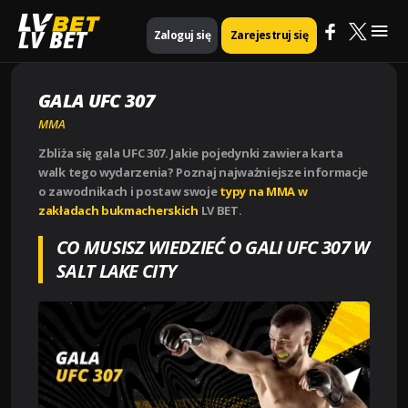
Mai
Strona główna
MMA
GALA UFC 307
LV BET
Zaloguj się
Zarejestruj się
Me
GALA UFC 307
MMA
Zbliża się gala UFC 307. Jakie pojedynki zawiera karta
walk tego wydarzenia? Poznaj najważniejsze informacje
o zawodnikach i postaw swoje
typy na MMA w
zakładach bukmacherskich
LV BET.
CO MUSISZ WIEDZIEĆ O GALI UFC 307 W
SALT LAKE CITY