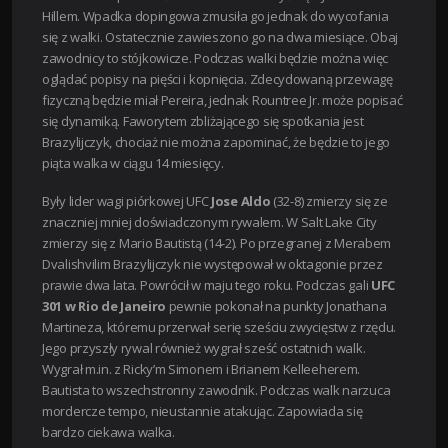
Hillem. Wpadka dopingowa zmusiła go jednak do wycofania
się z walki. Ostatecznie zawieszono go na dwa miesiące. Obaj
zawodnicy to stójkowicze. Podczas walki będzie można więc
oglądać popisy na pięści i kopnięcia. Zdecydowaną przewagę
fizyczną będzie miał Pereira, jednak Rountree Jr. może popisać
się dynamiką. Faworytem zbliżającego się spotkania jest
Brazylijczyk, chociaż nie można zapominać, że będzie to jego
piąta walka w ciągu 14 miesięcy.
Były lider wagi piórkowej UFC
Jose Aldo
(32-8) zmierzy się ze
znaczniej mniej doświadczonym rywalem. W Salt Lake City
zmierzy się z Mario Bautistą (14-2). Po przegranej z Merabem
Dvalishvilim Brazylijczyk nie występował w oktagonie przez
prawie dwa lata. Powrócił w maju tego roku. Podczas gali
UFC
301 w Rio de Janeiro
pewnie pokonał na punkty Jonathana
Martineza, któremu przerwał serię sześciu zwycięstw z rzędu.
Jego przyszły rywal również wygrał sześć ostatnich walk.
Wygrał m.in. z Ricky’m Simonem i Brianem Kelleeherem.
Bautista to wszechstronny zawodnik. Podczas walk narzuca
mordercze tempo, nieustannie atakując. Zapowiada się
bardzo ciekawa walka.