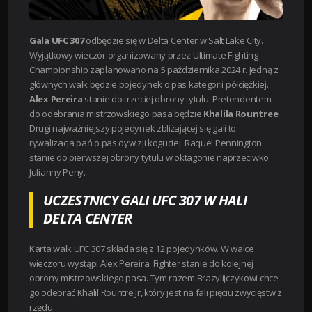
Gala UFC 307
odbędzie się w Delta Center w Salt Lake City.
Wyjątkowy wieczór organizowany przez Ultimate Fighting
Championship zaplanowano na 5 października 2024 r. Jedną z
głównych walk będzie pojedynek o pas kategorii półciężkiej.
Alex Pereira
stanie do trzeciej obrony tytułu. Pretendentem
do odebrania mistrzowskiego pasa będzie
Khalila Rountree
.
Drugi najważniejszy pojedynek zbliżającej się gali to
rywalizacja pań o pas dywizji koguciej. Raquel Pennington
stanie do pierwszej obrony tytułu w oktagonie naprzeciwko
Julianny Peny.
UCZESTNICY GALI UFC 307 W HALI
DELTA CENTER
Karta walk UFC 307 składa się z 12 pojedynków. W walce
wieczoru wystąpi Alex Pereira. Fighter stanie do kolejnej
obrony mistrzowskiego pasa. Tym razem Brazylijczykowi chce
go odebrać Khalil Rountre Jr, który jest na fali pięciu zwycięstw z
rzędu.