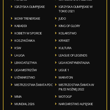
IGRZYSKA OLIMPIJSKIE
IGRZYSKA OLIMPIJSKIE W
TOKIO 2021
IKONY TRENERSKIE
JUDO
KABADDI
KING OF GLORY
KOBIETY W SPORCIE
KOLARSTWO
KOSZYKÓWKA
KRYKIET
KSW
KULTURA
LA LIGA
LEAGUE OF LEGENDS
LEKKOATLETYKA
LIGA KONTYNENTALNA
LIGA MISTRZÓW
LIGUE 1
ŁYŻWIARSTWO
MARATON
MISTRZOSTWA ŚWIATA PDC
MISTRZOSTWA ŚWIATA W
PIŁCE NOŻNEJ 2022
MMA
MOTOGP
MUNDIAL 2026
NARCIARSTWO ALPEJSKIE