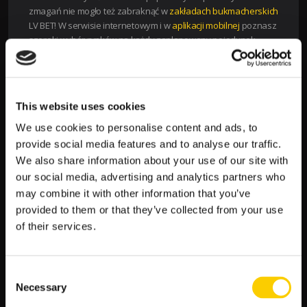
zmagań nie mogło też zabraknąć w
zakładach bukmacherskich
LV BET! W serwisie internetowym i w
aplikacji mobilnej
poznasz
szeroki wybór rynków na każdy zaplanowany pojedynek.
Skorzystaj też z atrakcyjnych kursów – to dzięki nim Twoje
wygrane będą wysokie!
OKIEM REDAKCJI: FAWORYCI WALK NA GALI
This website uses cookies
UFC 307
We use cookies to personalise content and ads, to
Kim są faworyci LV BET w zbliżających się walkach? Poznaj
provide social media features and to analyse our traffic.
oferowane kursy i postaw swoje
kupony bukmacherskie na
We also share information about your use of our site with
MMA
w LV BET!
our social media, advertising and analytics partners who
may combine it with other information that you’ve
Alex Pereira vs Khalil Rountree Jr. 1.18 – 4.2
provided to them or that they’ve collected from your use
Raquel Pennington vs Julianna Pena 1.52 – 2.35
of their services.
Movsar Evloev vs Aljamain Sterling 2.55 – 1.45
Kayla Harrison vs Ketlen Vieira 5.25 – 1.12
Roman Dolidze vs Kevin Holland 2.17 – 1.6
José Aldo vs Mario Bautista 2.25 – 1.57
Consent
Necessary
Stephen Thompson vs Joaquin Buckley 2.27 – 1.52
Selection