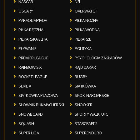
NASCAR
NFL
OSCARY
OVERWATCH
PARAOLIMPIADA
PIŁKA NOŻNA
PIŁKA RĘCZNA
PIŁKA WODNA
PIŁKARSKA ELITA
PILKARZE
PŁYWANIE
POLITYKA
PREMIER LEAGUE
PSYCHOLOGIA ZAKŁADÓW
RAINBOW SIX
RAJD DAKAR
ROCKET LEAGUE
RUGBY
SERIE A
SIATKÓWKA
SIATKÓWKA PLAŻOWA
SKOKI NARCIARSKIE
SŁOWNIK BUKMACHERSKI
SNOOKER
SNOWBOARD
SPORTY WALKI UFC
SQUASH
STARCRAFT 2
SUPER LIGA
SUPERENDURO