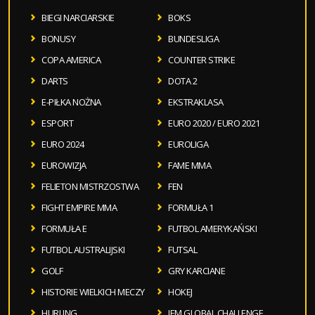
BIEGI NARCIARSKIE
BOKS
BONUSY
BUNDESLIGA
COPA AMERICA
COUNTER STRIKE
DARTS
DOTA 2
E-PIŁKA NOŻNA
EKSTRAKLASA
ESPORT
EURO 2020 / EURO 2021
EURO 2024
EUROLIGA
EUROWIZJA
FAME MMA
FELIETON MISTRZOSTWA
FEN
FIGHT EMPIRE MMA
FORMUŁA 1
FORMUŁA E
FUTBOL AMERYKAŃSKI
FUTBOL AUSTRALIJSKI
FUTSAL
GOLF
GRY KARCIANE
HISTORIE WIELKICH MECZY
HOKEJ
HURLING
IEM GLOBAL CHALLENGE