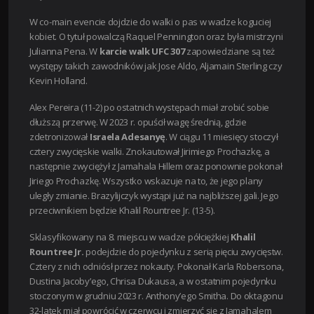
W co-main evencie dojdzie do walki o pas w wadze koguciej
kobiet. O tytuł powalczą Raquel Pennington oraz była mistrzyni
Julianna Pena. W
karcie walk UFC 307
zapowiedziane są też
występy takich zawodników jak Jose Aldo, Aljamain Sterling czy
Kevin Holland.
Alex Pereira (11-2) po ostatnich występach miał zrobić sobie
dłuższą przerwę. W 2023 r. opuścił wagę średnią, gdzie
zdetronizował
Israela Adesanyę
. W ciągu 11 miesięcy stoczył
cztery zwycięskie walki. Znokautował Jirimiego Prochazkę, a
następnie zwyciężył z Jamahala Hillem oraz ponownie pokonał
Jiriego Prochazkę. Wszystko wskazuje na to, że jego plany
uległy zmianie. Brazylijczyk wystąpi już na najbliższej gali. Jego
przeciwnikiem będzie Khalil Rountree Jr. (13-5).
Sklasyfikowany na 8. miejscu w wadze półciężkiej
Khalil
Rountree Jr.
podejdzie do pojedynku z serią pięciu zwycięstw.
Cztery z nich odniósł przez nokauty. Pokonał Karla Robersona,
Dustina Jacoby’ego, Chrisa Dukausa, a w ostatnim pojedynku
stoczonym w grudniu 2023 r. Anthony’ego Smitha. Do oktagonu
32-latek miał powrócić w czerwcu i zmierzyć się z Jamahalem