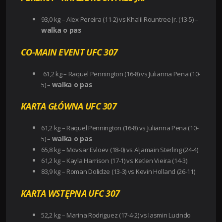
93,0 kg – Alex Pereira (11-2) vs Khalil Rountree Jr. (13-5) –
walka o pas
CO-MAIN EVENT UFC 307
61,2 kg – Raquel Pennington (16-8) vs Julianna Pena (10-
walka o pas
5) –
KARTA GŁÓWNA UFC 307
61,2 kg – Raquel Pennington (16-8) vs Julianna Pena (10-
walka o pas
5) –
65,8 kg – Movsar Evloev (18-0) vs Aljamain Sterling (24-4)
61,2 kg – Kayla Harrison (17-1) vs Ketlen Vieira (14-3)
83,9 kg – Roman Dolidze (13-3) vs Kevin Holland (26-11)
KARTA WSTĘPNA UFC 307
52,2 kg – Marina Rodriguez (17-4-2) vs Iasmin Lucindo