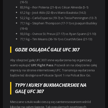
(16-5)
83,9 kg – Ihor Potieria (21-6) vs César Almeida (5-1)
61,2 kg – José Aldo (32-8) vs Mario Bautista (14-2)
52,2 kg – Carla Esparza (19-7) vs Tecia Pennington (13-7)
77,1 kg – Stephen Thompson (17-7-1) vs Joaquin Buckley
(19-6)
93,0 kg – Ovince St. Preux (27-17) vs Ryan Spann (21-10)
77,1 kg – Tim Means (36-16-1) vs Court McGee (21-13)
GDZIE OGLĄDAĆ GALE UFC 307
Aby
obejrzeć galę UFC 307 i inne wydarzenia tej organizacji
warto wykupić
UFC Fight Pass
. Pozwoli on na obejrzenie całej
imprezy na stronie internetowej UFC. Transmisja wydarzenia
będzie też dostępna w Polsacie Sport 1 i na Polsat Box Go.
TYPY I KURSY BUKMACHERSKIE NA
GALĘ UFC 307
Mieszane sztuki walki cieszą się zainteresowaniem wśród
kibiców na całym świecie. Tak popularnych sportowych