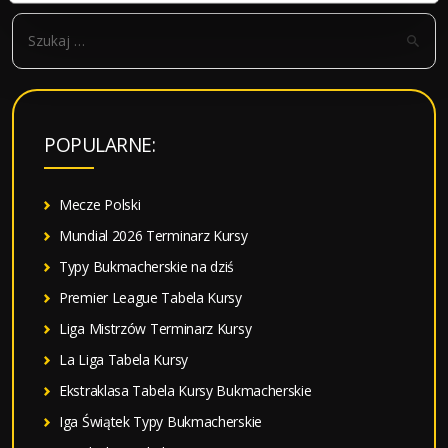
S
z
u
k
a
POPULARNE:
j
:
Mecze Polski
Mundial 2026 Terminarz Kursy
Typy Bukmacherskie na dziś
Premier League Tabela Kursy
Liga Mistrzów Terminarz Kursy
La Liga Tabela Kursy
Ekstraklasa Tabela Kursy Bukmacherskie
Iga Świątek Typy Bukmacherskie