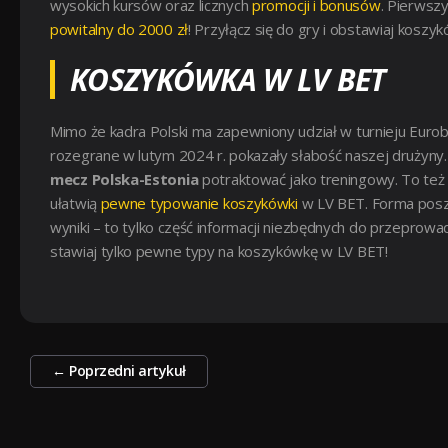
wysokich kursów oraz licznych
promocji i bonusów
. Pierwszy
powitalny do 2000 zł
! Przyłącz się do gry i obstawiaj koszy
KOSZYKÓWKA W LV BET
Mimo że kadra Polski ma zapewniony udział w turnieju Eurob
rozegrane w lutym 2024 r. pokazały słabość naszej drużyny.
mecz Polska-Estonia
potraktować jako treningowy. To też 
ułatwią
pewne typowanie koszykówki
w LV BET. Forma poszc
wyniki – to tylko część informacji niezbędnych do przeprow
stawiaj tylko pewne typy na koszykówkę w LV BET!
Zobacz
←
Poprzedni artykuł
wpisy