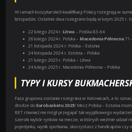
W ramach koszykarskich kwalifikacji Polacy rozegrają w sum
listopadzie. Ostatnie dwa rozegrane będą w lutym 2025 r. to
22 lutego 2024 r.
Litwa
– Polska 83-64
26 lutego 2024 r. Polska –
Macedonia Północna
71-
21 listopada 2024 r. Polska – Estonia
24 listopada 2024 r. Estonia – Polska
21 lutego 2025 r. Polska – Litwa
24 lutego 2025 r. Macedonia Północna – Polska
TYPY I KURSY BUKMACHERSK
Faza grupowa zostanie rozegrana w Katowicach, a to oznacz
drodze do
Eurobasketu 2025
! Mecz Polska – Estonia możn
BET również nie mógł przegapić tak wyjątkowego wydarzeni
szeroki wybór rynków na mecze, w których weźmie udział re
pojedynku, wynik spotkania, skorzystasz z handicapów czy 