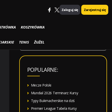
Zaloguj się
Zarejestruj się
SZUKAJ
ATKÓWKA
KOSZYKÓWKA
S
IARSKIE
TENIS
ŻUŻEL
z
u
k
POPULARNE:
a
j
:
Mecze Polski
Mundial 2026 Terminarz Kursy
Typy Bukmacherskie na dziś
Premier League Tabela Kursy