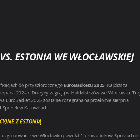
VS. ESTONIA WE WŁOCŁAWSKIEJ
ifikacjach do przyszłorocznego
EuroBasketu 2025
. Najbliższa
listopada 2024 r. Drużyny zagrają w Hali Mistrzów we Włocławku. Trz
a EuroBasket 2025 zostanie rozegrana na przełomie sierpnia i
li Spodek w Katowicach.
CYJNE Z ESTONIĄ
cic na zgrupowanie we Włocławku powołał 15 zawodników. Spośród nic