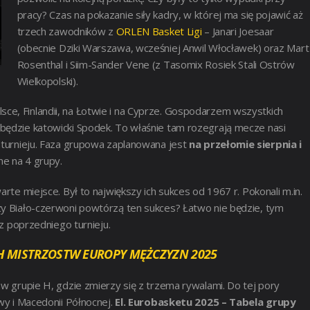
pracy? Czas na pokazanie siły kadry, w której ma się pojawić aż
trzech zawodników z
ORLEN Basket Ligi
– Janari Joesaar
(obecnie Dziki Warszawa, wcześniej Anwil Włocławek) oraz Mart
Rosenthal i Siim-Sander Vene (z Tasomix Rosiek Stali Ostrów
Wielkopolski).
sce, Finlandii, na Łotwie i na Cyprze. Gospodarzem wszystkich
 będzie katowicki Spodek. To właśnie tam rozegrają mecze nasi
o turnieju. Faza grupowa zaplanowana jest
na przełomie sierpnia i
ne na 4 grupy.
rte miejsce. Był to największy ich sukces od 1967 r. Pokonali m.in.
zy Biało-czerwoni powtórzą ten sukces? Łatwo nie będzie, tym
 z poprzedniego turnieju.
CH MISTRZOSTW EUROPY MĘŻCZYZN 2025
 w grupie H, gdzie zmierzy się z trzema rywalami. Do tej pory
twy i Macedonii Północnej.
El. Eurobasketu 2025 – Tabela grupy