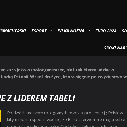
OLEJCE ELIMINACJI ME
UKMACHERSKI
ESPORT
PIŁKA NOŻNA
EURO 2024
SI
 ESTONIA W 3 KOLEJCE
SKOKI NARC
et 2025 jako współorganizator, ale i tak bierze udział w
z kadrą Estonii. Wskaż drużynę, która sięgnie po zwycięstwo w
E Z LIDEREM TABELI
Po dwóch meczach rozegranych przez reprezentację Polski w
lutym można spodziewać się, że Biało-czerwoni nie mogą sobie
pozwolić na kolejną porażkę. Czy były to tylko wypadki przy