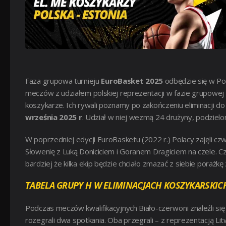
Faza grupowa turnieju
EuroBasket 2025
odbędzie się w Pol
meczów z udziałem polskiej reprezentacji w fazie grupowej
koszykarze. Ich rywali poznamy po zakończeniu eliminacji d
września 2025 r
. Udział w niej wezmą 24 drużyny, podzielo
W poprzedniej edycji EuroBasketu (2022 r.) Polacy zajęli czwa
Słowenię z Luką Doniciciem i Goranem Dragiciem na czele. C
bardziej że kilka ekip będzie chciało zmazać z siebie porażkę
TABELA GRUPY H W ELIMINACJACH KOSZYKARSKI
Podczas meczów kwalifikacyjnych Biało-czerwoni znaleźli się
rozegrali dwa spotkania. Oba przegrali – z reprezentacją Li