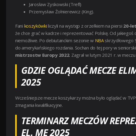
Jarosław Zyskowski (Trefl)
Przemysław Żołnierewicz (King).
Fani
koszykówki
liczyli na występ z orzełkiem na piersi
20-le
że chce grać w kadrze i reprezentować Polskę. Od jakiegoś
niemożliwe. Po debiutanckim sezonie w
NBA
skrzydłowego Sa
do amerykańskiego rozdania.
Sochan do tej pory w seniorski
mistrzostw Europy 2022
. Zagrał w lutym 2021 r. w meczu
GDZIE OGLĄDAĆ MECZE ELI
2025
Wcześniejsze mecze koszykarzy można było oglądać w TVP S
zmagania kwalifikacyjne.
TERMINARZ MECZÓW REPREZ
EL. ME 2025