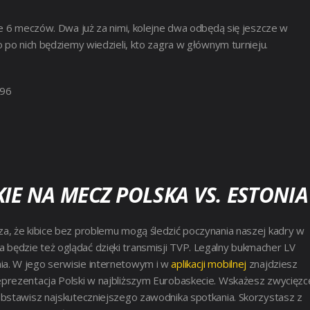
ie 6 meczów. Dwa już za nimi, kolejne dwa odbędą się jeszcze w
 po nich będziemy wiedzieli, kto zagra w głównym turnieju.
96
IE NA MECZ POLSKA VS. ESTONIA
a, że kibice bez problemu mogą śledzić poczynania naszej kadry w
a będzie też oglądać dzięki transmisji TVP. Legalny bukmacher LV
a. W jego serwisie internetowym i w
aplikacji mobilnej
znajdziesz
prezentacja Polski w najbliższym Eurobaskecie. Wskażesz zwycięzc
obstawisz najskuteczniejszego zawodnika spotkania. Skorzystasz z