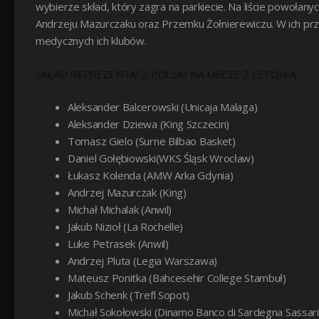
wybierze skład, który zagra na parkiecie.
Na liście powołany
Andrzeju Mazurczaku oraz Przemku Żołnierewiczu. W ich prz
medycznych ich klubów.
SKŁAD REPREZENTACJI POLSKI NA MECZE Z ESTONIĄ
Aleksander Balcerowski (Unicaja Malaga)
Aleksander Dziewa (King Szczecin)
Tomasz Gielo (Surne Bilbao Basket)
Daniel Gołębiowski(WKS Śląsk Wrocław)
Łukasz Kolenda (AMW Arka Gdynia)
Andrzej Mazurczak (King)
Michał Michalak (Anwil)
Jakub Nizioł (La Rochelle)
Luke Petrasek (Anwil)
Andrzej Pluta (Legia Warszawa)
Mateusz Ponitka (Bahcesehir College Stambuł)
Jakub Schenk (Trefl Sopot)
Michał Sokołowski (Dinamo Banco di Sardegna Sassari