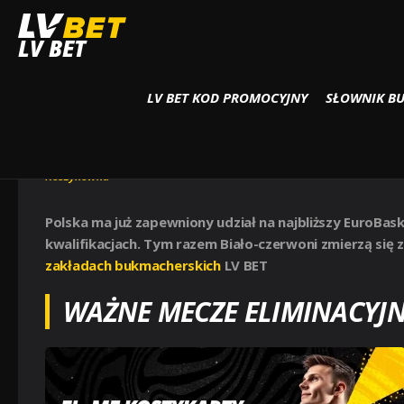
Strona główna
Koszykówka
EUROBASKET 2025: POLSKA – ESTONIA W 3 K
LV BET
LV BET KOD PROMOCYJNY
SŁOWNIK B
EUROBASKET 2025: POLSKA –
ELIMINACJI ME
Koszykówka
Polska ma już zapewniony udział na najbliższy EuroBask
kwalifikacjach. Tym razem Biało-czerwoni zmierzą się 
zakładach bukmacherskich
LV BET
WAŻNE MECZE ELIMINACYJN