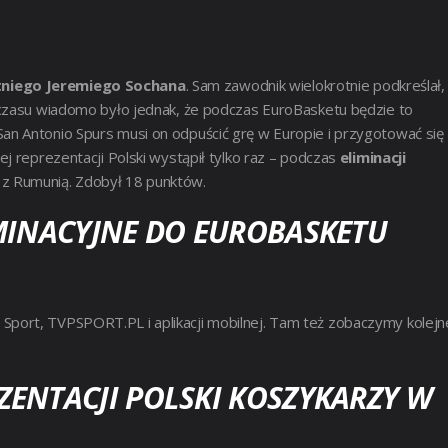
tniego Jeremiego Sochana
. Sam zawodnik wielokrotnie podkreślał,
 czasu wiadomo było jednak, że podczas EuroBasketu będzie to
n Antonio Spurs musi on odpuścić grę w Europie i przygotować się
ej reprezentacji Polski wystąpił tylko raz – podczas
eliminacji
 z Rumunią. Zdobył 18 punktów.
MINACYJNE DO EUROBASKETU
port, TVPSPORT.PL i aplikacji mobilnej. Tam też zobaczymy kolejn
ENTACJI POLSKI KOSZYKARZY W