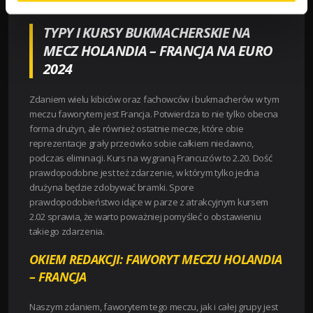
meczem.
TYPY I KURSY BUKMACHERSKIE NA
MECZ HOLANDIA – FRANCJA NA EURO
2024
Zdaniem wielu kibiców oraz fachowców i bukmacherów w tym
meczu faworytem jest Francja. Potwierdza to nie tylko obecna
forma drużyn, ale również ostatnie mecze, które obie
reprezentacje grały przeciwko sobie całkiem niedawno,
podczas eliminacji. Kurs na wygraną Francuzów to 2.20. Dość
prawdopodobne jest też zdarzenie, w którym tylko jedna
drużyna będzie zdobywać bramki. Spore
prawdopodobieństwo idące w parze z atrakcyjnym kursem
2.02 sprawia, że warto poważniej pomyśleć o obstawieniu
takiego zdarzenia.
OKIEM REDAKCJI: FAWORYT MECZU HOLANDIA
– FRANCJA
Naszym zdaniem, faworytem tego meczu, jak i całej grupy jest