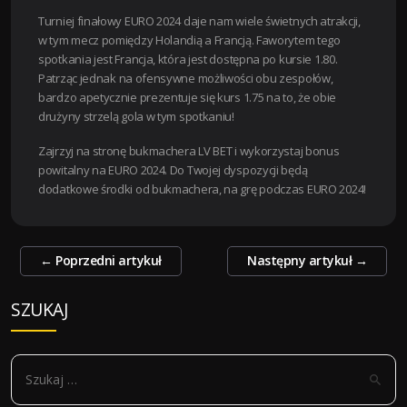
Turniej finałowy EURO 2024 daje nam wiele świetnych atrakcji,
w tym mecz pomiędzy Holandią a Francją. Faworytem tego
spotkania jest Francja, która jest dostępna po kursie 1.80.
Patrząc jednak na ofensywne możliwości obu zespołów,
bardzo apetycznie prezentuje się kurs 1.75 na to, że obie
drużyny strzelą gola w tym spotkaniu!
Zajrzyj na stronę bukmachera LV BET i wykorzystaj bonus
powitalny na EURO 2024. Do Twojej dyspozycji będą
dodatkowe środki od bukmachera, na grę podczas EURO 2024!
Zobacz
←
Poprzedni artykuł
Następny artykuł
→
wpisy
SZUKAJ
S
z