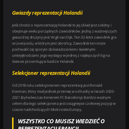
Gwiazdy reprezentacji Holandii
Jeśli chodzi o reprezentację Holandii to jej skład jest solidny i
obejmuje wielu porządnych zawodników. Jedną z ważniejszych
gwiazd tej drużyny jest Virgil van Dijk. Ten 32-letni zawodnik gra
w Liverpoolu, w którym jest obrońcą. Zawodnik ten może
pochwalić się sporym doświadczeniem i świetnymi
umiejętnościami. Jego występy w jednej z najlepszych lig na
świecie procentują w kadrze Holandii.
Selekcjoner reprezentacji Holandii
Od 2018 roku selekcjonerem reprezentacji jest Ronald
Koeman, który miał jednak przerwę w od kadry w larach 2020-
2021 (był wówczas trenerem FC Barcelony). Bardzo ważnym
celem dla tego selekcjonera jest osiągnięcie czołowej pozycji w
czasie nadchodzących Mistrzostw Europy.
WSZYSTKO CO MUSISZ WIEDZIEĆ O
REPREZENTACJI FRANCJI