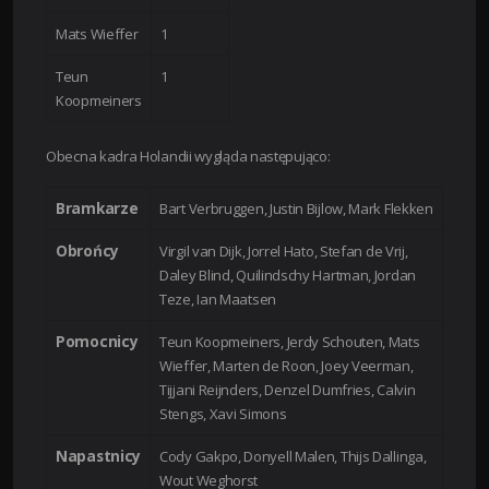
Mats Wieffer
1
Teun
1
Koopmeiners
Obecna kadra Holandii wygląda następująco:
Bramkarze
Bart Verbruggen, Justin Bijlow, Mark Flekken
Obrońcy
Virgil van Dijk, Jorrel Hato, Stefan de Vrij,
Daley Blind, Quilindschy Hartman, Jordan
Teze, Ian Maatsen
Pomocnicy
Teun Koopmeiners, Jerdy Schouten, Mats
Wieffer, Marten de Roon, Joey Veerman,
Tijjani Reijnders, Denzel Dumfries, Calvin
Stengs, Xavi Simons
Napastnicy
Cody Gakpo, Donyell Malen, Thijs Dallinga,
Wout Weghorst