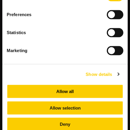
Selekcjoner reprezentacji Francji
Preferences
Reprezentację Francji od 2012 roku prowadzi Didier
Deschamps. Zna on bardzo dobrze swoją kadrę i potrafi
poukładać grę jej piłkarzy. To dlatego Francja od lat znajduje
Statistics
się w światowej czołówce. Wkrótce dowiemy się czy do grona
sukcesów z reprezentacją Deschamps dołoży Mistrzostwo
Europy wywalczone na terenie Niemiec.
Marketing
PRZEWIDYWANE SKŁADY NA MECZ
HOLANDIA – FRANCJA
Show details
Holandia:
Verbruggen – van Dijk, de Vrij, Blind, Hartman –
Schouten, Reijnders, Dumfries, Simons – Gakpo, Weghorst
Allow all
Francja:
Maignan – Kounde- Saliba – Lucas Hernandes- Theo
Hernandez – Tchouameni – Rabiot – Griezmann – Coman –
Allow selection
Giroud – Mbappe.
Są to oczywiście przypuszczalne zestawienia. Na oficjalne
Deny
informacje o składach trzeba poczekać na kilka godzin przed