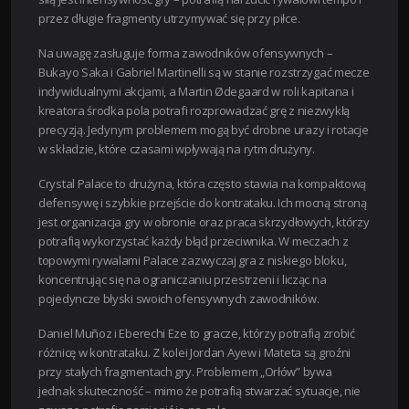
przez długie fragmenty utrzymywać się przy piłce.
Na uwagę zasługuje forma zawodników ofensywnych –
Bukayo Saka i Gabriel Martinelli są w stanie rozstrzygać mecze
indywidualnymi akcjami, a Martin Ødegaard w roli kapitana i
kreatora środka pola potrafi rozprowadzać grę z niezwykłą
precyzją. Jedynym problemem mogą być drobne urazy i rotacje
w składzie, które czasami wpływają na rytm drużyny.
Crystal Palace to drużyna, która często stawia na kompaktową
defensywę i szybkie przejście do kontrataku. Ich mocną stroną
jest organizacja gry w obronie oraz praca skrzydłowych, którzy
potrafią wykorzystać każdy błąd przeciwnika. W meczach z
topowymi rywalami Palace zazwyczaj gra z niskiego bloku,
koncentrując się na ograniczaniu przestrzeni i licząc na
pojedyncze błyski swoich ofensywnych zawodników.
Daniel Muñoz i Eberechi Eze to gracze, którzy potrafią zrobić
różnicę w kontrataku. Z kolei Jordan Ayew i Mateta są groźni
przy stałych fragmentach gry. Problemem „Orłów” bywa
jednak skuteczność – mimo że potrafią stwarzać sytuacje, nie