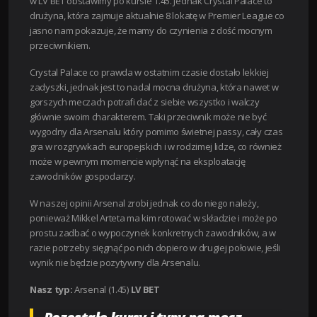
w LV BET obstawimy po kursie 1.45. Jednak Crystal Palace to
drużyna, która zajmuje aktualnie 8 lokatę w Premier League co
jasno nam pokazuje, że mamy do czynienia z dość mocnym
przeciwnikiem.
Crystal Palace co prawda w ostatnim czasie dostało lekkiej
zadyszki, jednak jest to nadal mocna drużyna, która nawet w
gorszych meczach potrafi dać z siebie wszystko i walczy
głównie swoim charakterem. Taki przeciwnik może nie być
wygodny dla Arsenalu który pomimo świetnej passy, cały czas
gra w rozgrywkach europejskich i w rodzimej lidze, co również
może w pewnym momencie wpłynąć na eksploatację
zawodników gospodarzy.
W naszej opinii Arsenal zrobi jednak co do niego należy,
ponieważ Mikkel Arteta ma kim rotować w składzie i może po
prostu zadbać o wypoczynek konkretnych zawodników, a w
razie potrzeby sięgnąć po nich dopiero w drugiej połowie, jeśli
wynik nie będzie pozytywny dla Arsenalu.
Nasz typ:
Arsenal (1.45)
LV BET