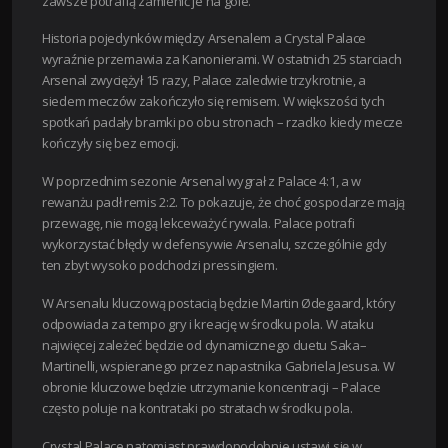
zawsze potrafią zamienić je na gole.
Historia pojedynków między Arsenalem a Crystal Palace
wyraźnie przemawia za Kanonierami. W ostatnich 25 starciach
Arsenal zwyciężył 15 razy, Palace zaledwie trzykrotnie, a
siedem meczów zakończyło się remisem. W większości tych
spotkań padały bramki po obu stronach – rzadko kiedy mecze
kończyły się bez emocji.
W poprzednim sezonie Arsenal wygrał z Palace 4:1, a w
rewanżu padł remis 2:2. To pokazuje, że choć gospodarze mają
przewagę, nie mogą lekceważyć rywala. Palace potrafi
wykorzystać błędy w defensywie Arsenalu, szczególnie gdy
ten zbyt wysoko podchodzi pressingiem.
W Arsenalu kluczową postacią będzie Martin Ødegaard, który
odpowiada za tempo gry i kreację w środku pola. W ataku
najwięcej zależeć będzie od dynamicznego duetu Saka–
Martinelli, wspieranego przez napastnika Gabriela Jesusa. W
obronie kluczowe będzie utrzymanie koncentracji – Palace
często poluje na kontrataki po stratach w środku pola.
Crystal Palace natomiast prawdopodobnie ustawi się w