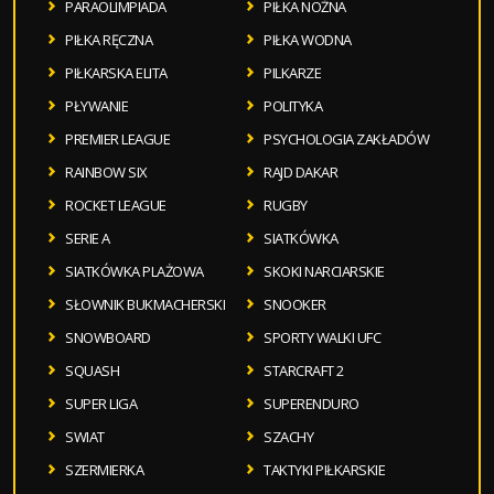
PARAOLIMPIADA
PIŁKA NOŻNA
PIŁKA RĘCZNA
PIŁKA WODNA
PIŁKARSKA ELITA
PILKARZE
PŁYWANIE
POLITYKA
PREMIER LEAGUE
PSYCHOLOGIA ZAKŁADÓW
RAINBOW SIX
RAJD DAKAR
ROCKET LEAGUE
RUGBY
SERIE A
SIATKÓWKA
SIATKÓWKA PLAŻOWA
SKOKI NARCIARSKIE
SŁOWNIK BUKMACHERSKI
SNOOKER
SNOWBOARD
SPORTY WALKI UFC
SQUASH
STARCRAFT 2
SUPER LIGA
SUPERENDURO
SWIAT
SZACHY
SZERMIERKA
TAKTYKI PIŁKARSKIE