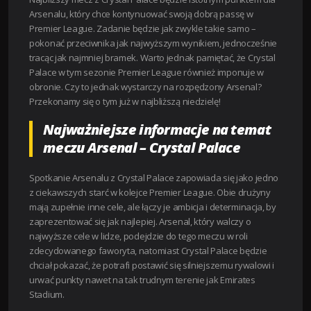
Arsenalu, który chce kontynuować swoją dobrą passę w
Premier League. Zadanie będzie jak zwykle takie samo –
pokonać przeciwnika jak najwyższym wynikiem, jednocześnie
tracąc jak najmniej bramek. Warto jednak pamiętać, że Crystal
Palace w tym sezonie Premier League również imponuje w
obronie. Czy to jednak wystarczy na rozpędzony Arsenal?
Przekonamy się o tym już w najbliższą niedzielę!
Najważniejsze informacje na temat
meczu Arsenal – Crystal Palace
Spotkanie Arsenalu z Crystal Palace zapowiada się jako jedno
z ciekawszych starć w kolejce Premier League. Obie drużyny
mają zupełnie inne cele, ale łączy je ambicja i determinacja, by
zaprezentować się jak najlepiej. Arsenal, który walczy o
najwyższe cele w lidze, podejdzie do tego meczu w roli
zdecydowanego faworyta, natomiast Crystal Palace będzie
chciał pokazać, że potrafi postawić się silniejszemu rywalowi i
urwać punkty nawet na tak trudnym terenie jak Emirates
Stadium.