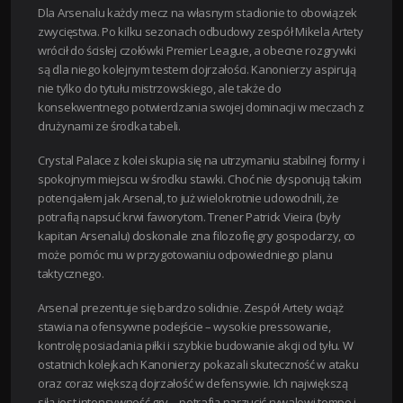
Dla Arsenalu każdy mecz na własnym stadionie to obowiązek
zwycięstwa. Po kilku sezonach odbudowy zespół Mikela Artety
wrócił do ścisłej czołówki Premier League, a obecne rozgrywki
są dla niego kolejnym testem dojrzałości. Kanonierzy aspirują
nie tylko do tytułu mistrzowskiego, ale także do
konsekwentnego potwierdzania swojej dominacji w meczach z
drużynami ze środka tabeli.
Crystal Palace z kolei skupia się na utrzymaniu stabilnej formy i
spokojnym miejscu w środku stawki. Choć nie dysponują takim
potencjałem jak Arsenal, to już wielokrotnie udowodnili, że
potrafią napsuć krwi faworytom. Trener Patrick Vieira (były
kapitan Arsenalu) doskonale zna filozofię gry gospodarzy, co
może pomóc mu w przygotowaniu odpowiedniego planu
taktycznego.
Arsenal prezentuje się bardzo solidnie. Zespół Artety wciąż
stawia na ofensywne podejście – wysokie pressowanie,
kontrolę posiadania piłki i szybkie budowanie akcji od tyłu. W
ostatnich kolejkach Kanonierzy pokazali skuteczność w ataku
oraz coraz większą dojrzałość w defensywie. Ich największą
siłą jest intensywność gry – potrafią narzucić rywalowi tempo i