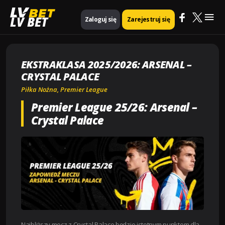
Mai
Strona główna
Piłka nożna
LV BET
Zaloguj się
Zarejestruj się
Ekstraklasa 2025/2026: Arsenal – Crystal Palace
Me
EKSTRAKLASA 2025/2026: ARSENAL –
CRYSTAL PALACE
Piłka Nożna
,
Premier League
Premier League 25/26: Arsenal –
Crystal Palace
Najbliższy mecz z Crystal Palace będzie istotnym punktem dla