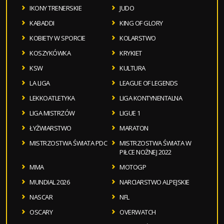
IKONY TRENERSKIE
JUDO
KABADDI
KING OF GLORY
KOBIETY W SPORCIE
KOLARSTWO
KOSZYKÓWKA
KRYKIET
KSW
KULTURA
LA LIGA
LEAGUE OF LEGENDS
LEKKOATLETYKA
LIGA KONTYNENTALNA
LIGA MISTRZÓW
LIGUE 1
ŁYŻWIARSTWO
MARATON
MISTRZOSTWA ŚWIATA PDC
MISTRZOSTWA ŚWIATA W
PIŁCE NOŻNEJ 2022
MMA
MOTOGP
MUNDIAL 2026
NARCIARSTWO ALPEJSKIE
NASCAR
NFL
OSCARY
OVERWATCH