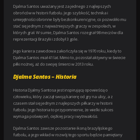
Djalma Santos uważany jest za jednego z najlepszych
obrońców w historii futbolu. Jego szybkość, technika i
umiejętności obronne były bezkonkurencyjne, co pozwoliło mu
stać się jednym z najważniejszych graczy w zespołach, w
których grał. W sumie, Djalma Santos rozegrał 98 meczów dla
reprezentacji Brazylii i zdobył 3 gole.
Jego kariera zawodowa zakończyła się w 1970 roku, kiedy to
Djalma Santos miał 41 lat. Mimo to, pozostał aktywny w świecie
piłki nożnej, aż do swojej śmierci w 2013 roku.
Djalma Santos – Historia
Historia Djalmy Santosa jest inspirującą opowieścią o
człowieku, który zaczął swoją karierę od gry na ulicy, a z
czasem stał się jednym z najlepszych piłkarzy w historii
futbolu. Jego historia to przypomnienie, że wielki sukces
wymaga poświęceń, ciężkiej pracy i wytrwałości.
Djalma Santos zawsze pozostanie ikoną brazylijskiego
futbolu, a jego wkład w rozwój tego sportu będzie pamiętany