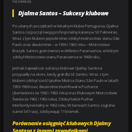
na zawsze.
Djalma Santos – Sukcesy klubowe
Po udanych początkach w lokalnym klubie Portuguesa, Djalma
Santos rozpoczął swoją profesjonalną karierę w SE Palmeiras.
Wraz z tym klubem pięciokrotnie zdobył mistrzostwo stanu São
Paulo oraz dwukrotnie – w 1959 i 1963 roku – Mistrzostwo
Brazylii. Santos grał również w Athletico Paranaense, w którym
zdobył Mistrzostwo stanu Paranaense w 1968 roku.
Jednak największe sukcesy klubowe Djalmy Santosa
przypadły na okres, kiedy grał dla SE Santos. Wraz z tym
klubem zdobył sześć tytułów Mistrza Stanu São Paulo w latach
1959-1969 oraz dwukrotnie triumfował w Pucharze
Libertadores (w 1962 i 1963 roku) oraz Klubowym Mistrzostwie
Świata (w 1962 i 1963 roku). Zdobył także Puchar
Interkontynentalny w 1962 roku. W barwach Santos zagrał w
sumie 547 razy, zdobywając 11 bramek.
Porównanie osiągnięć klubowych Djalmy
Santosa z innymi zawodnikami