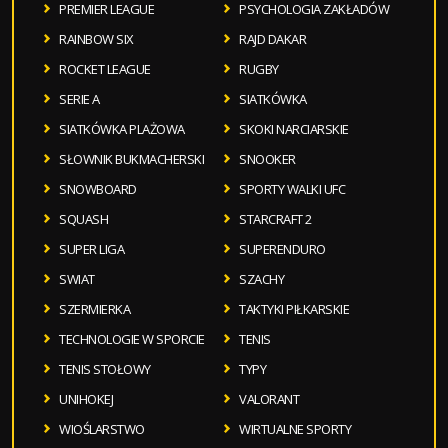
PREMIER LEAGUE
PSYCHOLOGIA ZAKŁADÓW
RAINBOW SIX
RAJD DAKAR
ROCKET LEAGUE
RUGBY
SERIE A
SIATKÓWKA
SIATKÓWKA PLAŻOWA
SKOKI NARCIARSKIE
SŁOWNIK BUKMACHERSKI
SNOOKER
SNOWBOARD
SPORTY WALKI UFC
SQUASH
STARCRAFT 2
SUPER LIGA
SUPERENDURO
SWIAT
SZACHY
SZERMIERKA
TAKTYKI PIŁKARSKIE
TECHNOLOGIE W SPORCIE
TENIS
TENIS STOŁOWY
TYPY
UNIHOKEJ
VALORANT
WIOŚLARSTWO
WIRTUALNE SPORTY