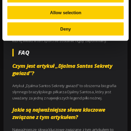
dziedzictwo i wpływ na piłkę nożną pozostają widoczne po dziś
dzień, a jego nazwisko wciąż wymieniane jest wśród
Allow selection
najlepszych piłkarzy w historii.
Dlatego też, możemy śmiało powiedzieć, że Djalma Santos
Deny
zasługuje na miano jednej z największych ikon piłki nożnej,
której wkład w ten sport nie zostanie nigdy zapomniany.
FAQ
Czym jest artykuł „Djalma Santos Sekrety
gwiazd”?
Artykuł „Djalma Santos Sekrety gwiazd” to obszerna biografia
słynnego brazylijskiego piłkarza Djalmy Santosa, który jest
uważany za jedną z największych legend piłki nożnej.
Jakie są najważniejsze słowa kluczowe
związane z tym artykułem?
Najważniejsze słowa kluczowe związane z tym artykułem to: