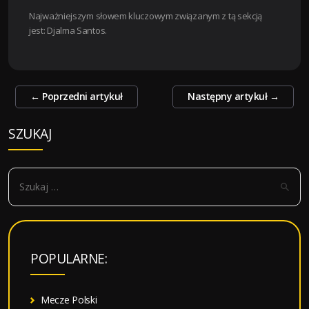
Najważniejszym słowem kluczowym związanym z tą sekcją
jest: Djalma Santos.
Zobacz
←
Poprzedni artykuł
Następny artykuł
→
wpisy
SZUKAJ
S
z
u
k
a
POPULARNE:
j
:
Mecze Polski