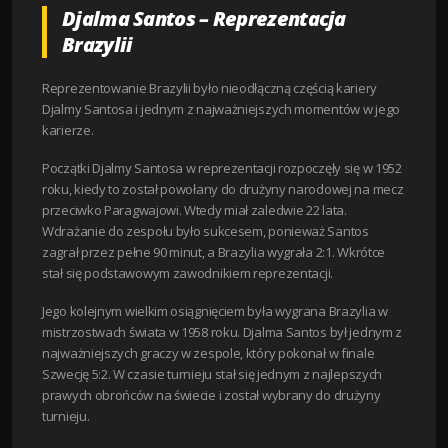
Djalma Santos – Reprezentacja
Brazylii
Reprezentowanie Brazylii było nieodłączną częścią kariery
Djalmy Santosa i jednym z najważniejszych momentów w jego
karierze.
Początki Djalmy Santosa w reprezentacji rozpoczęły się w 1952
roku, kiedy to został powołany do drużyny narodowej na mecz
przeciwko Paragwajowi. Wtedy miał zaledwie 22 lata.
Wdrażanie do zespołu było sukcesem, ponieważ Santos
zagrał przez pełne 90 minut, a Brazylia wygrała 2:1. Wkrótce
stał się podstawowym zawodnikiem reprezentacji.
Jego kolejnym wielkim osiągnięciem była wygrana Brazylia w
mistrzostwach świata w 1958 roku. Djalma Santos był jednym z
najważniejszych graczy w zespole, który pokonał w finale
Szwecję 5:2. W czasie turnieju stał się jednym z najlepszych
prawych obrońców na świecie i został wybrany do drużyny
turnieju.