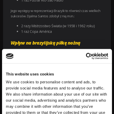
1 raz Puchar Río-São Paulo
Jego występy w reprezentacji Brazylii to również czas wielkich
sukcesów. Djalma Santos zdobył z nią m.in.:
2 razy Mistrzostwo Świata (w 1958 i 1962 roku)
1 raz Copa América
Wpływ na brazylijską piłkę nożną
Djalma Santos to nie tylko legenda piłki nożnej, ale także
symbol brazylijskiego futbolu. Jego osiągnięcia wpłynęły na
rozwój tej dyscypliny sportu w kraju, a jego styl gry i
umiejętności stały się wzorem dla kolejnych pokoleń
This website uses cookies
brazylijskich piłkarzy.
We use cookies to personalise content and ads, to
Dzięki Djalma Santosowi Brazylijczycy zdali sobie sprawę, że
provide social media features and to analyse our traffic.
futbol to nie tylko siła i szybkość, ale także elegancja i fantazja.
We also share information about your use of our site with
Jego innowacyjne podejście do gry i kreatywność na boisku na
our social media, advertising and analytics partners who
zawsze zmieniły oblicze piłki nożnej, a jego wpływ na światowy
sport jest nie do przecenienia.
may combine it with other information that you’ve
provided to them or that they’ve collected from your use