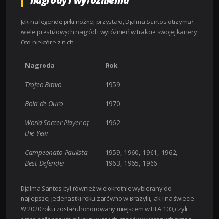
nagrody i wyróżnienia
Jak na legendę piłki nożnej przystało, Djalma Santos otrzymał
wiele prestiżowych nagród i wyróżnień w trakcie swojej kariery.
Oto niektóre z nich:
Nagroda
Rok
Trofeo Bravo
1959
Bola de Ouro
1970
World Soccer Player of
1962
the Year
Campeonato Paulista
1959, 1960, 1961, 1962,
Best Defender
1963, 1965, 1966
Djalma Santos był również wielokrotnie wybierany do
najlepszej jedenastki roku zarówno w Brazylii, jak i na świecie.
W 2020 roku został uhonorowany miejscem w FIFA 100, czyli
setce najlepszych piłkarzy wszech czasów wybranych przez