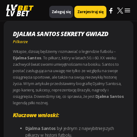
Mai
Strona główna
Pilkarze
Djalma Santos Sekrety gwiazd
LV BET
Zaloguj się
Zarejestruj się
Me
DJALMA SANTOS SEKRETY GWIAZD
Pilkarze
Witajcie, dzisiaj będziemy rozmawiać o legendzie futbolu –
Djalma Santos
. To piłkarz, który w latach 50. i 60. XX wieku
zachwycił świat swoimi umiejętnościami na boisku. Santos to
postać zasługująca na uwagę nie tylko ze względu na swoje
osiągnięcia sportowe, ale także na swoją niezwykłą historię
życia. W tym artykule przedstawimy biografię Djalmy Santosa,
jego karierę, sukcesy, reprezentację Brazylii, nagrody i
osiągnięcia. Dowiedzmy się, co sprawia, że jest
Djalma Santos
legendą piłki nożnej.
Kluczowe wnioski:
Djalma Santos
był jednym z najwybitniejszych
piłkarzy w historii futbolu.