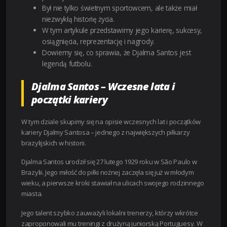
Był nie tylko świetnym sportowcem, ale także miał
niezwykłą historię życia.
W tym artykule przedstawimy jego karierę, sukcesy,
osiągnięcia, reprezentację i nagrody.
Dowiemy się, co sprawia, że Djalma Santos jest
legendą futbolu.
Djalma Santos – Wczesne lata i
początki kariery
W tym dziale skupimy się na opisie wczesnych lat i początków
kariery Djalmy Santosa – jednego z największych piłkarzy
brazylijskich w historii.
Djalma Santos urodził się 27 lutego 1929 roku w São Paulo w
Brazylii. Jego miłość do piłki nożnej zaczęła się już w młodym
wieku, a pierwsze kroki stawiał na ulicach swojego rodzinnego
miasta.
Jego talent szybko zauważyli lokalni trenerzy, którzy wkrótce
zaproponowali mu treningi z drużyną juniorską Portuguesy. W