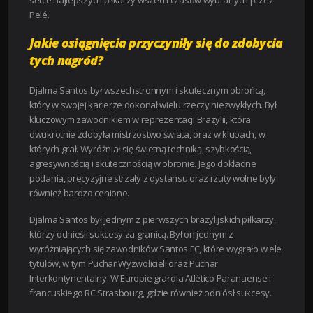
Pelé.
Jakie osiągnięcia przyczyniły się do zdobycia
tych nagród?
Djalma Santos był wszechstronnym i skutecznym obrońcą,
który w swojej karierze dokonał wielu rzeczy niezwykłych. Był
kluczowym zawodnikiem w reprezentacji Brazylii, która
dwukrotnie zdobyła mistrzostwo świata, oraz w klubach, w
których grał. Wyróżniał się świetną techniką, szybkością,
agresywnością i skutecznością w obronie. Jego dokładne
podania, precyzyjne strzały z dystansu oraz rzuty wolne były
również bardzo cenione.
Djalma Santos był jednym z pierwszych brazylijskich piłkarzy,
którzy odnieśli sukcesy za granicą. Był on jednym z
wyróżniających się zawodników Santos FC, które wygrało wiele
tytułów, w tym Puchar Wyzwolicieli oraz Puchar
Interkontynentalny. W Europie grał dla Atlético Paranaense i
francuskiego RC Strasbourg, gdzie również odniósł sukcesy.