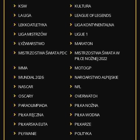
KSW
KULTURA
LA LIGA
LEAGUE OF LEGENDS
LEKKOATLETYKA
LIGA KONTYNENTALNA
LIGA MISTRZÓW
LIGUE 1
ŁYŻWIARSTWO
MARATON
MISTRZOSTWA ŚWIATA PDC
MISTRZOSTWA ŚWIATA W
PIŁCE NOŻNEJ 2022
MMA
MOTOGP
MUNDIAL 2026
NARCIARSTWO ALPEJSKIE
NASCAR
NFL
OSCARY
OVERWATCH
PARAOLIMPIADA
PIŁKA NOŻNA
PIŁKA RĘCZNA
PIŁKA WODNA
PIŁKARSKA ELITA
PILKARZE
PŁYWANIE
POLITYKA