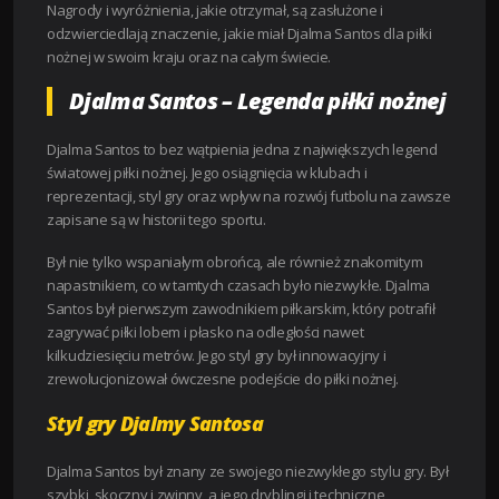
Nagrody i wyróżnienia, jakie otrzymał, są zasłużone i
odzwierciedlają znaczenie, jakie miał Djalma Santos dla piłki
nożnej w swoim kraju oraz na całym świecie.
Djalma Santos – Legenda piłki nożnej
Djalma Santos to bez wątpienia jedna z największych legend
światowej piłki nożnej. Jego osiągnięcia w klubach i
reprezentacji, styl gry oraz wpływ na rozwój futbolu na zawsze
zapisane są w historii tego sportu.
Był nie tylko wspaniałym obrońcą, ale również znakomitym
napastnikiem, co w tamtych czasach było niezwykłe. Djalma
Santos był pierwszym zawodnikiem piłkarskim, który potrafił
zagrywać piłki lobem i płasko na odległości nawet
kilkudziesięciu metrów. Jego styl gry był innowacyjny i
zrewolucjonizował ówczesne podejście do piłki nożnej.
Styl gry Djalmy Santosa
Djalma Santos był znany ze swojego niezwykłego stylu gry. Był
szybki, skoczny i zwinny, a jego dryblingi i techniczne