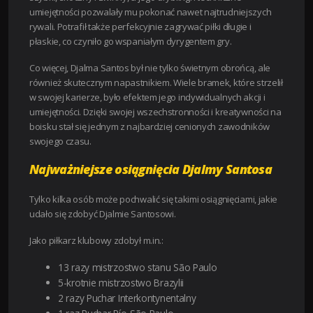
umiejętności pozwalały mu pokonać nawet najtrudniejszych
rywali. Potrafił także perfekcyjnie zagrywać piłki długie i
płaskie, co czyniło go wspaniałym dyrygentem gry.
Co więcej, Djalma Santos był nie tylko świetnym obrońcą, ale
również skutecznym napastnikiem. Wiele bramek, które strzelił
w swojej karierze, było efektem jego indywidualnych akcji i
umiejętności. Dzięki swojej wszechstronności i kreatywności na
boisku stał się jednym z najbardziej cenionych zawodników
swojego czasu.
Najważniejsze osiągnięcia Djalmy Santosa
Tylko kilka osób może pochwalić się takimi osiągnięciami, jakie
udało się zdobyć Djalmie Santosowi.
Jako piłkarz klubowy zdobył m.in.:
13 razy mistrzostwo stanu São Paulo
5-krotnie mistrzostwo Brazylii
2 razy Puchar Interkontynentalny