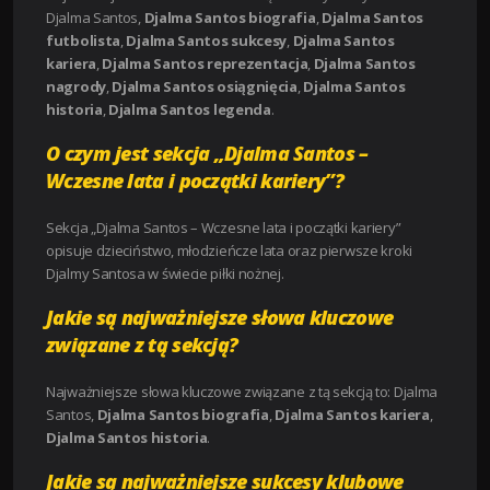
Djalma Santos,
Djalma Santos biografia
,
Djalma Santos
futbolista
,
Djalma Santos sukcesy
,
Djalma Santos
kariera
,
Djalma Santos reprezentacja
,
Djalma Santos
nagrody
,
Djalma Santos osiągnięcia
,
Djalma Santos
historia
,
Djalma Santos legenda
.
O czym jest sekcja „Djalma Santos –
Wczesne lata i początki kariery”?
Sekcja „Djalma Santos – Wczesne lata i początki kariery”
opisuje dzieciństwo, młodzieńcze lata oraz pierwsze kroki
Djalmy Santosa w świecie piłki nożnej.
Jakie są najważniejsze słowa kluczowe
związane z tą sekcją?
Najważniejsze słowa kluczowe związane z tą sekcją to: Djalma
Santos,
Djalma Santos biografia
,
Djalma Santos kariera
,
Djalma Santos historia
.
Jakie są najważniejsze sukcesy klubowe