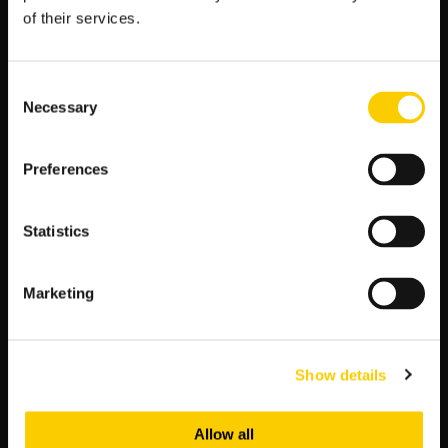
of their services.
„Djalma Santos to jedna z największych legend
piłki nożnej, który swoim stylem gry i
osiągnięciami na zawsze zapisał się w historii tego
Consent
sportu”.
Necessary
Selection
Wniosek
Preferences
Podsumowując, Djalma Santos był jednym z największych
piłkarzy w historii Brazylii i całego świata. Jego doskonałe
Statistics
umiejętności techniczne, inteligencja terytorialna i determinacja
przyczyniły się do zdobycia wielu nagród, osiągnięć i
mistrzostw zarówno w klubie, jak i reprezentacji.
Marketing
Djalma Santos był kluczowym graczem w trakcie swojej kariery,
pomagając swoim drużynom uzyskać wiele zwycięstw i tytułów.
Jego osiągnięcia w reprezentacji Brazylii były również
Show details
zauważone i docenione przez kibiców na całym świecie.
Jego niesamowity wkład w piłkę nożną sprawił, że jest on do
Allow all
dziś uważany za jedną z największych legend tego sportu. Jego