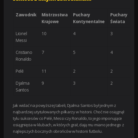
Zawodnik
Mistrzostwa
Puchary
Puchary
Krajowe
Kontynentalne
Świata
Lionel
10
4
3
Messi
Cristiano
7
5
4
Ronaldo
Pelé
11
2
2
Djalma
9
3
2
Santos
Jak widać na powyższej tabeli, Djalma Santos był jednym z
najbardziej utytułowanych piłkarzy w historii. Choć nie osiągnął
tylu sukcesów co Pelé, Messi czy Ronaldo, to jego imponujące
osiągnięcia w klubach, w których grał, dają mu miano jednego z
najlepszych bocznych obrońców w historii futbolu.