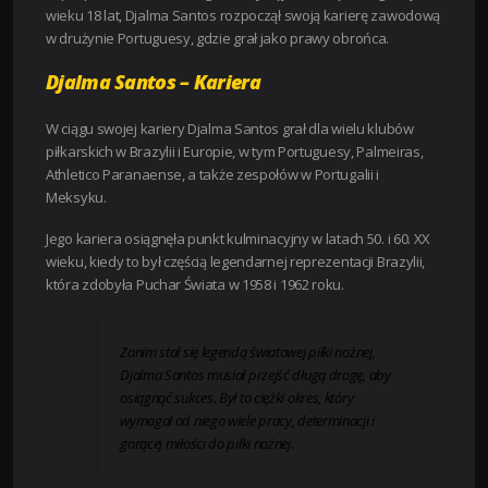
wieku 18 lat, Djalma Santos rozpoczął swoją karierę zawodową
w drużynie Portuguesy, gdzie grał jako prawy obrońca.
Djalma Santos – Kariera
W ciągu swojej kariery Djalma Santos grał dla wielu klubów
piłkarskich w Brazylii i Europie, w tym Portuguesy, Palmeiras,
Athletico Paranaense, a także zespołów w Portugalii i
Meksyku.
Jego kariera osiągnęła punkt kulminacyjny w latach 50. i 60. XX
wieku, kiedy to był częścią legendarnej reprezentacji Brazylii,
która zdobyła Puchar Świata w 1958 i 1962 roku.
Zanim stał się legendą światowej piłki nożnej,
Djalma Santos musiał przejść długą drogę, aby
osiągnąć sukces. Był to ciężki okres, który
wymagał od niego wiele pracy, determinacji i
gorącej miłości do piłki nożnej.