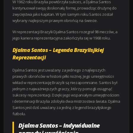
W 1962 roku Brazylia powtórzyła sukces, a Djalma Santos
kontynuował swoją doskonałą formę, prowadząc drużynę do
zwycięstwa jako kapitan. W tym samym roku Santos został
wybrany najlepszym prawym obrońcą na świecie.
W reprezentacji Brazylii Djalma Santos rozegrał 98 meczów, a
jego kariera reprezentacyjna zakończyła się w 1968 roku.
Djalma Santos – Legenda Brazylisjkiej
Reprezentacji
Djalma Santos jest uważany za jednego z najlepszych
prawych obrońców w historii piłki nożnej. Jego umiejętności i
wkład w reprezentację Brazylii są niezapomniane. Santos był
jednym z najważniejszych graczy, którzy pomogli osiągnąć
sukcesy reprezentacji. Dzięki jego wspaniałym umiejętnościom
i determinacji Brazylia zdobyła dwa mistrzostwa świata. Djalma
Santos jest dziś uważany za jedną z legend brazylijskiego
futbolu.
Djalma Santos – Indywidualne