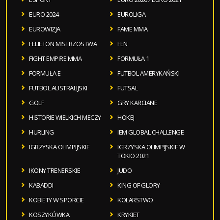
EURO 2024
EUROLIGA
EUROWIZJA
FAME MMA
FELIETON MISTRZOSTWA
FEN
FIGHT EMPIRE MMA
FORMUŁA 1
FORMUŁA E
FUTBOL AMERYKAŃSKI
FUTBOL AUSTRALIJSKI
FUTSAL
GOLF
GRY KARCIANE
HISTORIE WIELKICH MECZY
HOKEJ
HURLING
IEM GLOBAL CHALLENGE
IGRZYSKA OLIMPIJSKIE
IGRZYSKA OLIMPIJSKIE W
TOKIO 2021
IKONY TRENERSKIE
JUDO
KABADDI
KING OF GLORY
KOBIETY W SPORCIE
KOLARSTWO
KOSZYKÓWKA
KRYKIET