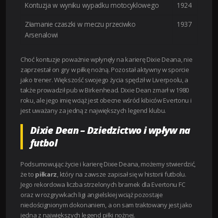
Kontuzja w wyniku wypadku motocyklowego
1924
Złamanie czaszki w meczu przeciwko
1937
Arsenalowi
Choć kontuzje poważnie wpłynęły na karierę Dixie Deana, nie
zaprzestał on gry w piłkę nożną. Pozostał aktywny w sporcie
jako trener. Większość swojego życia spędził w Liverpoolu, a
także prowadził pub w Birkenhead. Dixie Dean zmarł w 1980
roku, ale jego imię wciąż jest obecne wśród kibiców Evertonu i
jest uważany za jedną z największych legend klubu.
Dixie Dean – Dziedzictwo i wpływ na
futbol
Podsumowując życie i karierę Dixie Deana, możemy stwierdzić,
że to
piłkarz
, który na zawsze zapisał się w historii futbolu.
Jego rekordowa liczba strzelonych bramek dla Evertonu FC
oraz w rozgrywkach ligi angielskiej wciąż pozostaje
niedoścignionym dokonaniem, a on sam traktowany jest jako
jedna z największych legend piłki nożnej.