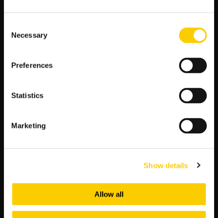
jakich kiedykolwiek poznałem. Zawsze
uśmiechnięty, zawsze życzliwy i zawsze zawsze
duchem z nami na boisku.”
Consent
Necessary
Selection
Dixie Dean to bez wątpienia jedna z największych legend piłki
nożnej. Jego niezwykła kariera, rekordowa liczba goli i
Preferences
fascynujące historie i anegdoty sprawiają, że pozostanie w
pamięci fanów futbolu na zawsze.
Statistics
Wniosek
Podróż przez życie i karierę Dixie Deana była niesamowitą
Marketing
przygodą. Dowiedzieliśmy się o jego osiągnięciach w barwach
Evertonu FC oraz o rekordach strzeleckich, które ustanowił.
Poznaliśmy także jego życie prywatne i pasje poza boiskiem.
Show details
Nieodłącznie z jego historią związane są również trudności, z
jakimi musiał się zmierzyć, w tym kontuzje, które mogły
zakończyć jego karierę. Jednak dzięki determinacji i siły woli
Allow all
zdołał pokonać przeciwności losu i kontynuować swoją
piłkarską drogę.