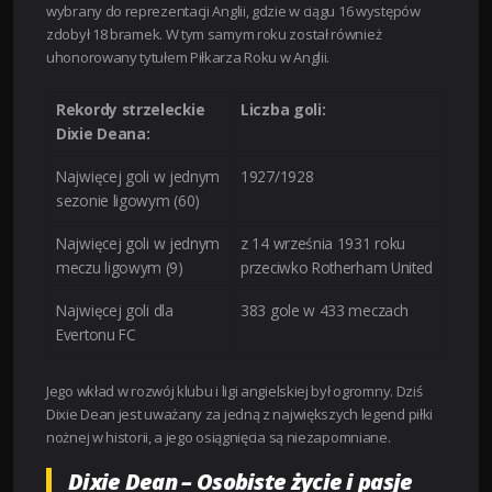
wybrany do reprezentacji Anglii, gdzie w ciągu 16 występów
zdobył 18 bramek. W tym samym roku został również
uhonorowany tytułem Piłkarza Roku w Anglii.
Rekordy strzeleckie
Liczba goli:
Dixie Deana:
Najwięcej goli w jednym
1927/1928
sezonie ligowym (60)
Najwięcej goli w jednym
z 14 września 1931 roku
meczu ligowym (9)
przeciwko Rotherham United
Najwięcej goli dla
383 gole w 433 meczach
Evertonu FC
Jego wkład w rozwój klubu i ligi angielskiej był ogromny. Dziś
Dixie Dean jest uważany za jedną z największych legend piłki
nożnej w historii, a jego osiągnięcia są niezapomniane.
Dixie Dean – Osobiste życie i pasje