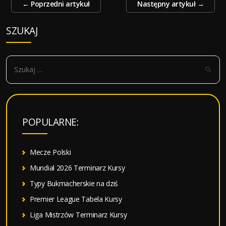
Zobacz
←
Poprzedni artykuł
Następny artykuł
→
wpisy
SZUKAJ
S
z
u
k
a
POPULARNE:
j
:
Mecze Polski
Mundial 2026 Terminarz Kursy
Typy Bukmacherskie na dziś
Premier League Tabela Kursy
Liga Mistrzów Terminarz Kursy