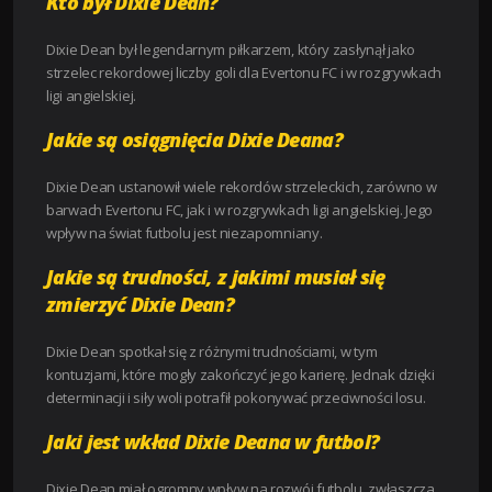
Kto był Dixie Dean?
Dixie Dean był legendarnym piłkarzem, który zasłynął jako
strzelec rekordowej liczby goli dla Evertonu FC i w rozgrywkach
ligi angielskiej.
Jakie są osiągnięcia Dixie Deana?
Dixie Dean ustanowił wiele rekordów strzeleckich, zarówno w
barwach Evertonu FC, jak i w rozgrywkach ligi angielskiej. Jego
wpływ na świat futbolu jest niezapomniany.
Jakie są trudności, z jakimi musiał się
zmierzyć Dixie Dean?
Dixie Dean spotkał się z różnymi trudnościami, w tym
kontuzjami, które mogły zakończyć jego karierę. Jednak dzięki
determinacji i siły woli potrafił pokonywać przeciwności losu.
Jaki jest wkład Dixie Deana w futbol?
Dixie Dean miał ogromny wpływ na rozwój futbolu, zwłaszcza