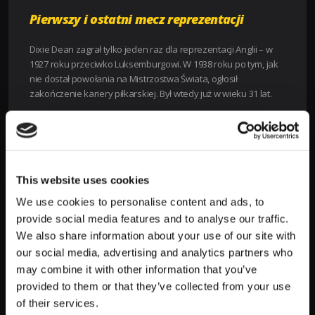
Pierwszy i ostatni mecz reprezentacji
Dixie Dean zagrał tylko jeden raz dla reprezentacji Anglii – w
1927 roku przeciwko Luksemburgowi. W 1938 roku po tym, jak
nie dostał powołania na Mistrzostwa Świata, ogłosił
zakończenie kariery piłkarskiej. Był wtedy już w wieku 31 lat.
Ciekawostki
Dixie Dean uwielbiał biegać i uprawiać różne sporty,
w tym golf i boks.
This website uses cookies
Jego ulubionym przeciwnikiem był Arsenal – udało
mu się strzelić przeciwko nim aż 32 gole.
We use cookies to personalise content and ads, to
Po zakończeniu kariery piłkarskiej Dixie Dean
provide social media features and to analyse our traffic.
prowadził pub i sklep mięsny, ale niestety oba
We also share information about your use of our site with
biznesy się nie powiodły.
our social media, advertising and analytics partners who
may combine it with other information that you’ve
provided to them or that they’ve collected from your use
Jak powiedział o nim trener Evertonu, Harry
Catterick: „Był jednym z najwspanialszych ludzi,
of their services.