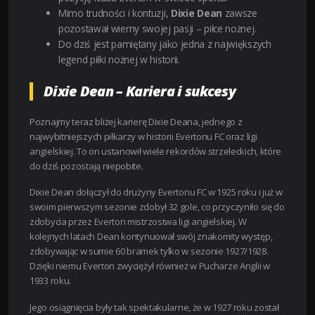
Mimo trudności i kontuzji,
Dixie Dean
zawsze
pozostawał wierny swojej pasji – piłce nożnej.
Do dziś jest pamiętany jako jedna z największych
legend piłki nożnej w historii.
Dixie Dean – Kariera i sukcesy
Poznajmy teraz bliżej karierę Dixie Deana, jednego z
najwybitniejszych piłkarzy w historii Evertonu FC oraz ligi
angielskiej. To on ustanowił wiele rekordów strzeleckich, które
do dziś pozostają niepobite.
Dixie Dean dołączył do drużyny Evertonu FC w 1925 roku i już w
swoim pierwszym sezonie zdobył 32 gole, co przyczyniło się do
zdobycia przez Everton mistrzostwa ligi angielskiej. W
kolejnych latach Dean kontynuował swój znakomity występ,
zdobywając w sumie 60 bramek tylko w sezonie 1927/1928.
Dzięki niemu Everton zwyciężył również w Pucharze Anglii w
1933 roku.
Jego osiągnięcia były tak spektakularne, że w 1927 roku został