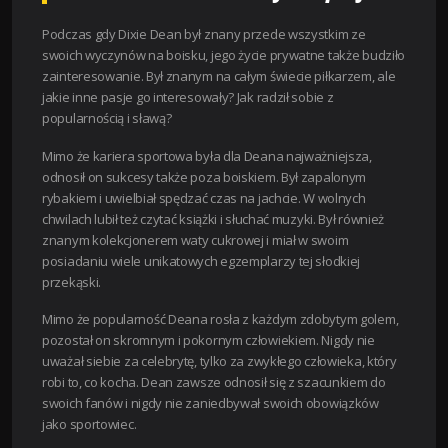
Podczas gdy Dixie Dean był znany przede wszystkim ze
swoich wyczynów na boisku, jego życie prywatne także budziło
zainteresowanie. Był znanym na całym świecie piłkarzem, ale
jakie inne pasje go interesowały? Jak radził sobie z
popularnością i sławą?
Mimo że kariera sportowa była dla Deana najważniejsza,
odnosił on sukcesy także poza boiskiem. Był zapalonym
rybakiem i uwielbiał spędzać czas na jachcie. W wolnych
chwilach lubił też czytać książki i słuchać muzyki. Był również
znanym kolekcjonerem waty cukrowej i miał w swoim
posiadaniu wiele unikatowych egzemplarzy tej słodkiej
przekąski.
Mimo że popularność Deana rosła z każdym zdobytym golem,
pozostał on skromnym i pokornym człowiekiem. Nigdy nie
uważał siebie za celebrytę, tylko za zwykłego człowieka, który
robi to, co kocha. Dean zawsze odnosił się z szacunkiem do
swoich fanów i nigdy nie zaniedbywał swoich obowiązków
jako sportowiec.