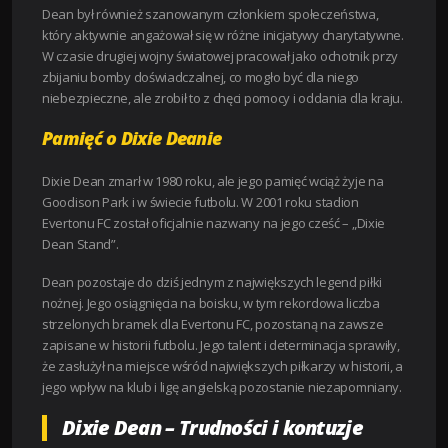
Dean był również szanowanym członkiem społeczeństwa,
który aktywnie angażował się w różne inicjatywy charytatywne.
W czasie drugiej wojny światowej pracował jako ochotnik przy
zbijaniu bomby doświadczalnej, co mogło być dla niego
niebezpieczne, ale zrobił to z chęci pomocy i oddania dla kraju.
Pamięć o Dixie Deanie
Dixie Dean zmarł w 1980 roku, ale jego pamięć wciąż żyje na
Goodison Park i w świecie futbolu. W 2001 roku stadion
Evertonu FC został oficjalnie nazwany na jego cześć – „Dixie
Dean Stand”.
Dean pozostaje do dziś jednym z największych legend piłki
nożnej. Jego osiągnięcia na boisku, w tym rekordowa liczba
strzelonych bramek dla Evertonu FC, pozostaną na zawsze
zapisane w historii futbolu. Jego talent i determinacja sprawiły,
że zasłużył na miejsce wśród największych piłkarzy w historii, a
jego wpływ na klub i ligę angielską pozostanie niezapomniany.
Dixie Dean – Trudności i kontuzje