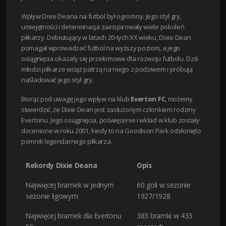
Wpływ Dixie Deana na futbol był ogromny. Jego styl gry,
umiejętności i determinacja zainspirowały wiele pokoleń
piłkarzy. Debiutujący w latach 20-tych XX wieku, Dixie Dean
pomagał wprowadzać futbol na wyższy poziom, a jego
osiągnięcia okazały się przełomowe dla rozwoju futbolu. Dziś
młodzi piłkarze wciąż patrzą na niego z podziwem i próbują
naśladować jego styl gry.
Biorąc pod uwagę jego wpływ na klub
Everton FC
, możemy
stwierdzić, że Dixie Dean jest zasłużonym członkiem rodziny
Evertonu. Jego osiągnięcia, poświęcenie i wkład w klub zostały
docenione w roku 2001, kiedy to na Goodison Park odsłonięto
pomnik legendarnego piłkarza.
Rekordy Dixie Deana
Opis
Najwięcej bramek w jednym
60 goli w sezonie
sezonie ligowym
1927/1928
Najwięcej bramek dla Evertonu
383 bramki w 433