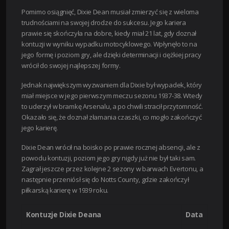
Pomimo osiągnięć, Dixie Dean musiał zmierzyć się z wieloma
trudnościami na swojej drodze do sukcesu. Jego kariera
prawie się skończyła na dobre, kiedy miał 21 lat, gdy doznał
kontuzji w wyniku wypadku motocyklowego. Wpłynęło to na
jego formę i poziom gry, ale dzięki determinacji i ciężkiej pracy
wrócił do swojej najlepszej formy.
Jednak największym wyzwaniem dla Dixie był wypadek, który
miał miejsce w jego pierwszym meczu sezonu 1937-38. Wtedy
to uderzył w bramkę Arsenalu, a po chwili stracił przytomność.
Okazało się, że doznał złamania czaszki, co mogło zakończyć
jego karierę.
Dixie Dean wrócił na boisko po prawie rocznej absencji, ale z
powodu kontuzji, poziom jego gry nigdy już nie był taki sam.
Zagrał jeszcze przez kolejne 2 sezony w barwach Evertonu, a
następnie przeniósł się do Notts County, gdzie zakończył
piłkarską karierę w 1939 roku.
Kontuzje Dixie Deana
Data