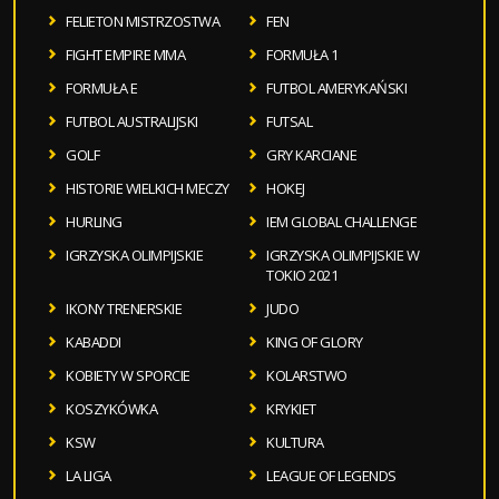
FELIETON MISTRZOSTWA
FEN
FIGHT EMPIRE MMA
FORMUŁA 1
FORMUŁA E
FUTBOL AMERYKAŃSKI
FUTBOL AUSTRALIJSKI
FUTSAL
GOLF
GRY KARCIANE
HISTORIE WIELKICH MECZY
HOKEJ
HURLING
IEM GLOBAL CHALLENGE
IGRZYSKA OLIMPIJSKIE
IGRZYSKA OLIMPIJSKIE W
TOKIO 2021
IKONY TRENERSKIE
JUDO
KABADDI
KING OF GLORY
KOBIETY W SPORCIE
KOLARSTWO
KOSZYKÓWKA
KRYKIET
KSW
KULTURA
LA LIGA
LEAGUE OF LEGENDS