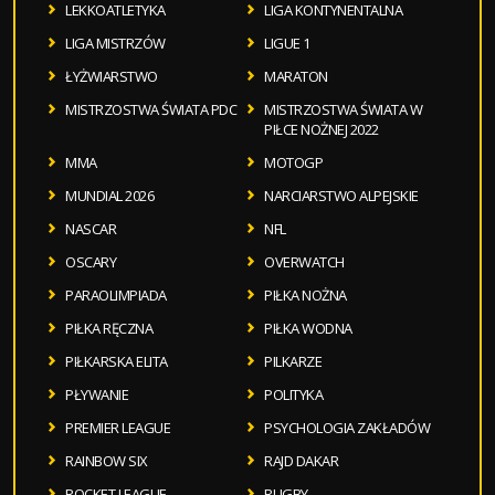
LEKKOATLETYKA
LIGA KONTYNENTALNA
LIGA MISTRZÓW
LIGUE 1
ŁYŻWIARSTWO
MARATON
MISTRZOSTWA ŚWIATA PDC
MISTRZOSTWA ŚWIATA W
PIŁCE NOŻNEJ 2022
MMA
MOTOGP
MUNDIAL 2026
NARCIARSTWO ALPEJSKIE
NASCAR
NFL
OSCARY
OVERWATCH
PARAOLIMPIADA
PIŁKA NOŻNA
PIŁKA RĘCZNA
PIŁKA WODNA
PIŁKARSKA ELITA
PILKARZE
PŁYWANIE
POLITYKA
PREMIER LEAGUE
PSYCHOLOGIA ZAKŁADÓW
RAINBOW SIX
RAJD DAKAR
ROCKET LEAGUE
RUGBY