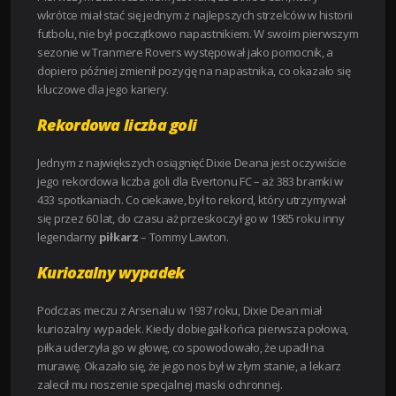
wkrótce miał stać się jednym z najlepszych strzelców w historii
futbolu, nie był początkowo napastnikiem. W swoim pierwszym
sezonie w Tranmere Rovers występował jako pomocnik, a
dopiero później zmienił pozycję na napastnika, co okazało się
kluczowe dla jego kariery.
Rekordowa liczba goli
Jednym z największych osiągnięć Dixie Deana jest oczywiście
jego rekordowa liczba goli dla Evertonu FC – aż 383 bramki w
433 spotkaniach. Co ciekawe, był to rekord, który utrzymywał
się przez 60 lat, do czasu aż przeskoczył go w 1985 roku inny
legendarny
piłkarz
– Tommy Lawton.
Kuriozalny wypadek
Podczas meczu z Arsenalu w 1937 roku, Dixie Dean miał
kuriozalny wypadek. Kiedy dobiegał końca pierwsza połowa,
piłka uderzyła go w głowę, co spowodowało, że upadł na
murawę. Okazało się, że jego nos był w złym stanie, a lekarz
zalecił mu noszenie specjalnej maski ochronnej.