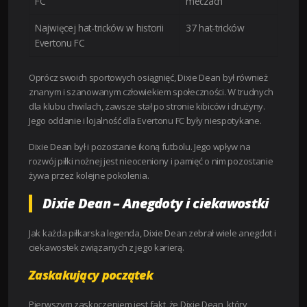
FC
meczach
Najwięcej hat-tricków w historii
37 hat-tricków
Evertonu FC
Oprócz swoich sportowych osiągnięć, Dixie Dean był również
znanym i szanowanym człowiekiem społeczności. W trudnych
dla klubu chwilach, zawsze stał po stronie kibiców i drużyny.
Jego oddanie i lojalność dla Evertonu FC były niespotykane.
Dixie Dean był i pozostanie ikoną futbolu. Jego wpływ na
rozwój piłki nożnej jest nieoceniony i pamięć o nim pozostanie
żywa przez kolejne pokolenia.
Dixie Dean – Anegdoty i ciekawostki
Jak każda piłkarska legenda, Dixie Dean zebrał wiele anegdot i
ciekawostek związanych z jego karierą.
Zaskakujący początek
Pierwszym zaskoczeniem jest fakt, że Dixie Dean, który