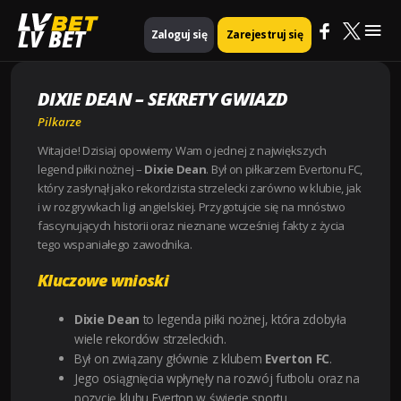
Mai
Strona główna
Pilkarze
Dixie Dean – Sekrety gwiazd
LV BET
Zaloguj się
Zarejestruj się
Me
DIXIE DEAN – SEKRETY GWIAZD
Pilkarze
Witajcie! Dzisiaj opowiemy Wam o jednej z największych
legend piłki nożnej –
Dixie Dean
. Był on piłkarzem Evertonu FC,
który zasłynął jako rekordzista strzelecki zarówno w klubie, jak
i w rozgrywkach ligi angielskiej. Przygotujcie się na mnóstwo
fascynujących historii oraz nieznane wcześniej fakty z życia
tego wspaniałego zawodnika.
Kluczowe wnioski
Dixie Dean
to legenda piłki nożnej, która zdobyła
wiele rekordów strzeleckich.
Był on związany głównie z klubem
Everton FC
.
Jego osiągnięcia wpłynęły na rozwój futbolu oraz na
pozycję klubu Everton w świecie sportu.