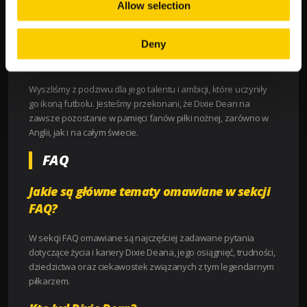
Allow selection
Dixie Dean pozostawił po sobie niezatarte dziedzictwo, które
wpłynęło na rozwój futbolu oraz na klub Everton. Jego
Deny
osiągnięcia sprawiły, że zasłużył na miano jednej z
największych legend piłki nożnej.
Wyszliśmy z podziwu dla jego talentu i ambicji, które uczyniły
go ikoną futbolu. Jesteśmy przekonani, że Dixie Dean na
zawsze pozostanie w pamięci fanów piłki nożnej, zarówno w
Anglii, jak i na całym świecie.
FAQ
Jakie są główne tematy omawiane w sekcji
FAQ?
W sekcji FAQ omawiane są najczęściej zadawane pytania
dotyczące życia i kariery Dixie Deana, jego osiągnięć, trudności,
dziedzictwa oraz ciekawostek związanych z tym legendarnym
piłkarzem.