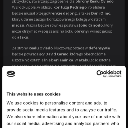
skrzydłach, stwarzając zagrożenie dla
obrony
Realu Oviedo
.
W środku pola, w obliczu
kontuzji Pedriego
, rolę lidera
będzie musiał przejąć
Frenkie de Jong
, a także
Dani Olmo
,
który udanie zastąpił kontuzjowanego kolegę w ostatnim
meczu
. Ważna będzie również postawa
João Cancelo
, który
może otrzymać więcej szans na boku
obrony
i wnieść jakość
do
ataku
.
Ze strony
Realu Oviedo
, kluczową postacią w
defensywie
będzie powracający
David Carmo
, którego obecność ma
uszczelnić ostatnią linię
beniaminka
. W
ataku
gości istotną
rolę odgrywają
Santiago Colombatto
i
Federico Viñas
. Obaj
zawodnicy, choć niedawno dołączyli do zespołu, stali się jego
ważnymi punktami i to od ich dyspozycji w dużej mierze
zależeć będzie, czy
Real Oviedo
zdoła zagrozić
bramce
Barcelony
. Ich współpraca i umiejętność wykorzystania
This website uses cookies
nielicznych
szans
mogą być kluczowe dla ekipy z Oviedo. Czy
ich
prediction
na
wynik
będzie równie optymistyczna?
We use cookies to personalise content and ads, to
provide social media features and to analyse our traffic.
Analiza Taktyczna i Starcie Stylów
We also share information about your use of our site with
our social media, advertising and analytics partners who
Starcie między
Barceloną
a
Realem Oviedo
to nie tylko