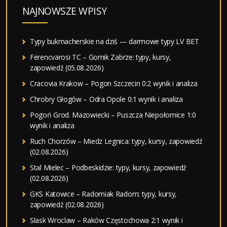
NAJNOWSZE WPISY
Typy bukmacherskie na dziś — darmowe typy LV BET
Ferencvarosi TC – Gornik Zabrze: typy, kursy,
zapowiedź (05.08.2026)
Cracovia Krakow – Pogon Szczecin 0:2 wynik i analiza
Chrobry Głogów – Odra Opole 0:1 wynik i analiza
Pogoń Grod. Mazowiecki – Puszcza Niepołomice 1:0
wynik i analiza
Ruch Chorzów – Miedz Legnica: typy, kursy, zapowiedź
(02.08.2026)
Stal Mielec – Podbeskidzie: typy, kursy, zapowiedź
(02.08.2026)
GKS Katowice – Radomiak Radom: typy, kursy,
zapowiedź (02.08.2026)
Slask Wroclaw – Raków Częstochowa 2:1 wynik i