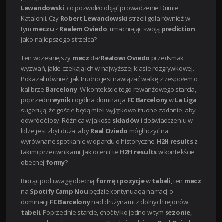
Lewandowski
, co pozwoliło objąć prowadzenie Dumie
Katalonii. Czy
Robert Lewandowski
strzeli gola również w
tym
meczu
z
Realem Oviedo
, umacniając swoją
prediction
jako najlepszego strzelca?
Ten wcześniejszy
mecz
dał
Realowi Oviedo
przedsmak
wyzwań, jakie czekają ich w najwyższej klasie rozgrywkowej.
Pokazał również, jak trudno jest nawiązać walkę z zespołem o
kalibrze
Barcelony
. W kontekście tego rewanżowego starcia,
poprzedni
wynik
i ogólna dominacja
FC Barcelony
w
La Liga
sugerują, że goście będą mieli wyjątkowo trudne zadanie, aby
odwrócić losy. Różnica w jakości
składów
i doświadczeniu w
lidze jest zbyt duża, aby
Real Oviedo
mógł liczyć na
wyrównane spotkanie w oparciu o historyczne
H2H results
z
takimi przeciwnikami. Jak ocenić te
H2H results
w kontekście
obecnej
formy
?
Biorąc pod uwagę obecną
formę
i
pozycje
w
tabeli
, ten
mecz
na
Spotify Camp Nou
będzie kontynuacją narracji o
dominacji
FC Barcelony
nad drużynami z dolnych rejonów
tabeli
. Poprzednie starcie, choć tylko jedno w tym
sezonie
,