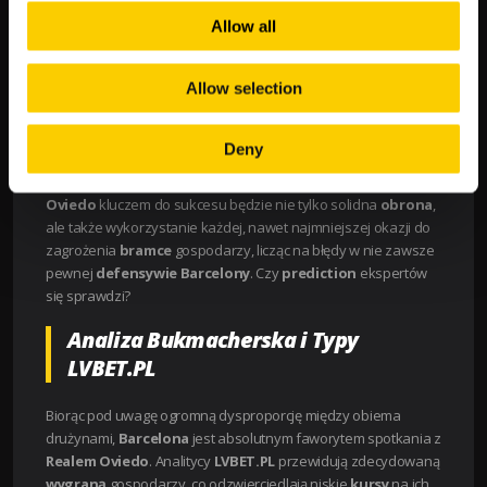
stabilność, ale ogólna jakość i doświadczenie w porównaniu do
Barcelony
są znacznie niższe. Jakie są ich strategie na ten
Allow all
mecz
i czy mają szansę na
wygraną
?
Allow selection
Mecz
ten będzie więc testem cierpliwości dla
Barcelony
, która
będzie musiała znaleźć sposób na przełamanie
prawdopodobnie zwartej
obrony
Realu Oviedo
. Im szybciej
Deny
uda im się zdobyć pierwszą
bramkę
, tym łatwiej będzie im
kontrolować przebieg spotkania i narzucić swój styl. Dla
Realu
Oviedo
kluczem do sukcesu będzie nie tylko solidna
obrona
,
ale także wykorzystanie każdej, nawet najmniejszej okazji do
zagrożenia
bramce
gospodarzy, licząc na błędy w nie zawsze
pewnej
defensywie Barcelony
. Czy
prediction
ekspertów
się sprawdzi?
Analiza Bukmacherska i Typy
LVBET.PL
Biorąc pod uwagę ogromną dysproporcję między obiema
drużynami,
Barcelona
jest absolutnym faworytem spotkania z
Realem Oviedo
. Analitycy
LVBET.PL
przewidują zdecydowaną
wygraną
gospodarzy, co odzwierciedlają niskie
kursy
na ich