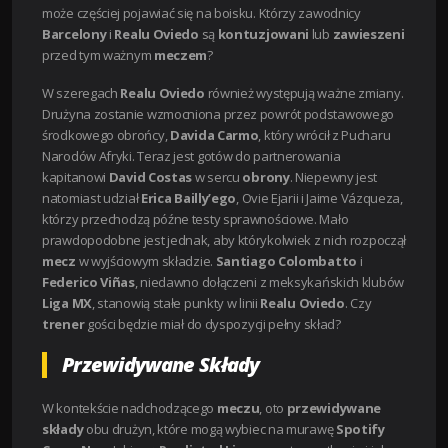
może częściej pojawiać się na boisku. Którzy zawodnicy
Barcelony
i
Realu Oviedo
są
kontuzjowani
lub
zawieszeni
przed tym ważnym
meczem
?
W szeregach
Realu Oviedo
również występują ważne zmiany.
Drużyna zostanie wzmocniona przez powrót podstawowego
środkowego obrońcy,
Davida Carmo
, który wrócił z Pucharu
Narodów Afryki. Teraz jest gotów do partnerowania
kapitanowi
David Costas
w sercu
obrony
. Niepewny jest
natomiast udział
Erica Bailly’ego
, Ovie Ejarii i Jaime Vázqueza,
którzy przechodzą późne testy sprawnościowe. Mało
prawdopodobne jest jednak, aby którykolwiek z nich rozpoczął
mecz
w wyjściowym składzie.
Santiago Colombatto
i
Federico Viñas
, niedawno dołączeni z meksykańskich klubów
Liga MX
, stanowią stałe punkty w linii
Realu Oviedo
. Czy
trener
gości będzie miał do dyspozycji pełny skład?
Przewidywane Składy
W kontekście nadchodzącego
meczu
, oto
przewidywane
składy
obu drużyn, które mogą wybiec na murawę
Spotify