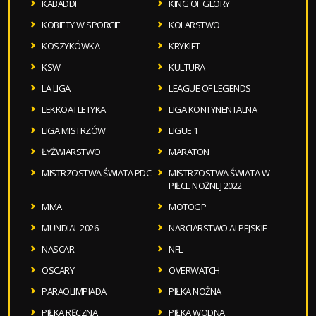
KABADDI
KING OF GLORY
KOBIETY W SPORCIE
KOLARSTWO
KOSZYKÓWKA
KRYKIET
KSW
KULTURA
LA LIGA
LEAGUE OF LEGENDS
LEKKOATLETYKA
LIGA KONTYNENTALNA
LIGA MISTRZÓW
LIGUE 1
ŁYŻWIARSTWO
MARATON
MISTRZOSTWA ŚWIATA PDC
MISTRZOSTWA ŚWIATA W
PIŁCE NOŻNEJ 2022
MMA
MOTOGP
MUNDIAL 2026
NARCIARSTWO ALPEJSKIE
NASCAR
NFL
OSCARY
OVERWATCH
PARAOLIMPIADA
PIŁKA NOŻNA
PIŁKA RĘCZNA
PIŁKA WODNA