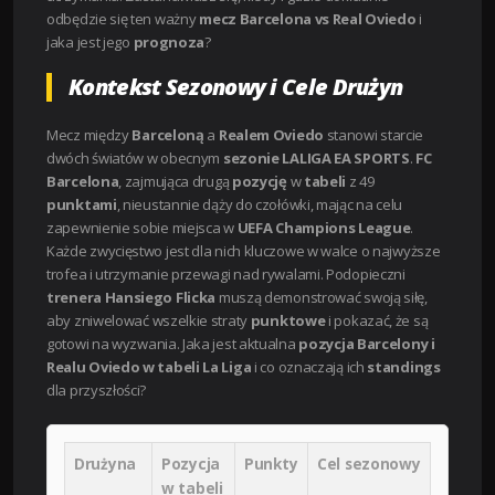
odbędzie się ten ważny
mecz Barcelona vs Real Oviedo
i
jaka jest jego
prognoza
?
Kontekst Sezonowy i Cele Drużyn
Mecz między
Barceloną
a
Realem Oviedo
stanowi starcie
dwóch światów w obecnym
sezonie
LALIGA EA SPORTS
.
FC
Barcelona
, zajmująca drugą
pozycję
w
tabeli
z 49
punktami
, nieustannie dąży do czołówki, mając na celu
zapewnienie sobie miejsca w
UEFA Champions League
.
Każde zwycięstwo jest dla nich kluczowe w walce o najwyższe
trofea i utrzymanie przewagi nad rywalami. Podopieczni
trenera Hansiego Flicka
muszą demonstrować swoją siłę,
aby zniwelować wszelkie straty
punktowe
i pokazać, że są
gotowi na wyzwania. Jaka jest aktualna
pozycja Barcelony i
Realu Oviedo w tabeli La Liga
i co oznaczają ich
standings
dla przyszłości?
Drużyna
Pozycja
Punkty
Cel sezonowy
w tabeli