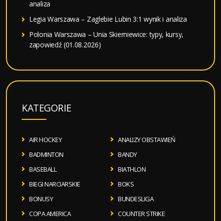
analiza
Legia Warszawa – Zaglebie Lubin 3:1 wynik i analiza
Polonia Warszawa – Unia Skierniewice: typy, kursy,
zapowiedź (01.08.2026)
KATEGORIE
AIR HOCKEY
ANALIZY OBSTAWIEŃ
BADMINTON
BANDY
BASEBALL
BIATHLON
BIEGI NARCIARSKIE
BOKS
BONUSY
BUNDESLIGA
COPA AMERICA
COUNTER STRIKE