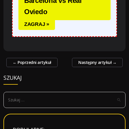
Barcelona vs Real
Oviedo
ZAGRAJ »
Zobacz
←
Poprzedni artykuł
Następny artykuł
→
wpisy
SZUKAJ
S
z
u
k
a