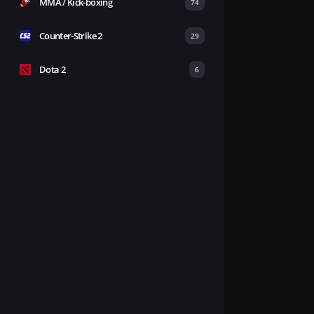
MMA / Kick-boxing
74
Counter-Strike 2
29
Dota 2
6