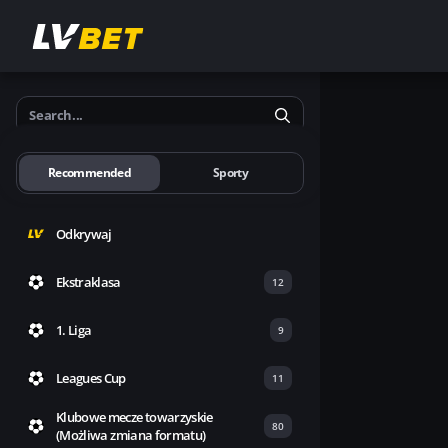
Search...
Recommended
Sporty
Odkrywaj
Ekstraklasa
12
1. Liga
9
Leagues Cup
11
Klubowe mecze towarzyskie
80
(Możliwa zmiana formatu)