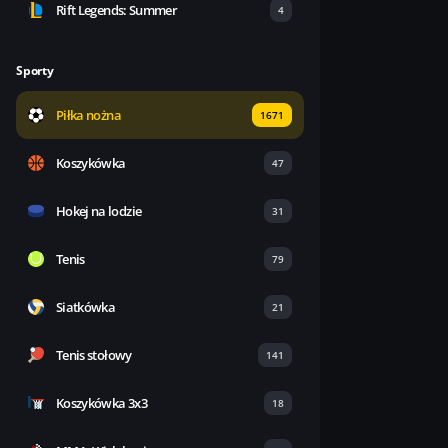
Rift Legends: Summer
4
Sporty
Piłka nożna
1671
Koszykówka
47
Hokej na lodzie
31
Tenis
79
Siatkówka
21
Tenis stołowy
141
Koszykówka 3x3
18