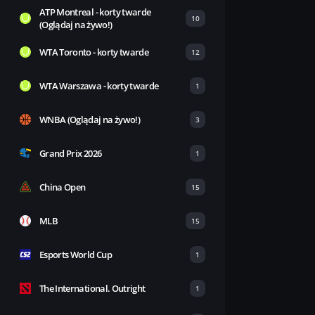
ATP Montreal - korty twarde
10
(Oglądaj na żywo!)
WTA Toronto - korty twarde
12
WTA Warszawa - korty twarde
1
WNBA (Oglądaj na żywo!)
3
Grand Prix 2026
1
China Open
15
MLB
15
Esports World Cup
1
The International. Outright
1